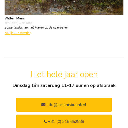
Willem Maris
schilderij
• te koop
Zomerlandschap met koeien op de rivieroever
bekijk kunstwerk
Het hele jaar open
Dinsdag t/m zaterdag 11-17 uur en op afspraak
info@simonisbuunk.nl
+31 (0) 318 652888