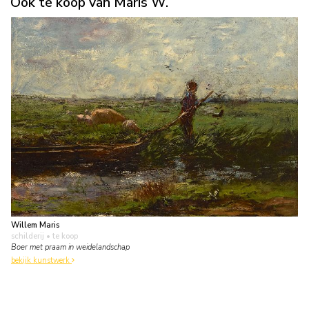
Ook te koop van Maris W.
Willem Maris
schilderij
• te koop
Boer met praam in weidelandschap
bekijk kunstwerk