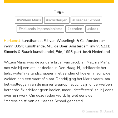
Tags:
#Willem Maris
#schilderijen
#Haagse School
#Hollands impressionisme
#eenden
#sloot
Herkomst:
kunsthandel E.J. van Wisselingh & Co, Amsterdam,
inv.nr. 8054; Kunsthandel M.L. de Boer, Amsterdam, inv.nr. 5231;
Simonis & Buunk kunsthandel, Ede, 1995; part. bezit Nederland.
Willem Maris was de jongere broer van Jacob en Matthijs Maris,
met wie hij een atelier deelde in Den Haag. Hij schilderde het
liefst waterrijke landschappen met eenden of koeien in sompige
weiden aan een vaart of sloot. Daarbij ging het Maris vooral om
het vastleggen van de manier waarop het licht zijn onderwerpen
beroerde. 'Ik schilder geen koeien, maar lichteffecten', zei hij eens
over zijn werk. Om deze reden wordt hij wel eens de
'impressionist' van de Haagse School genoemd.
© Simonis & Buunk