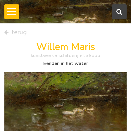
terug
Willem Maris
kunstwerk •
schilderij
• te koop
Eenden in het water