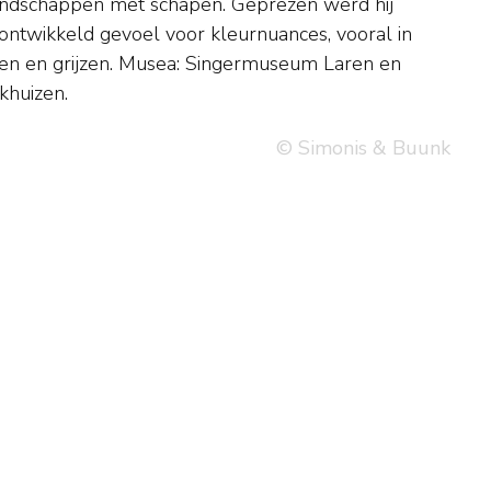
khuizen.
© Simonis & Buunk