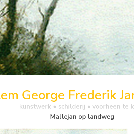
lem George Frederik Ja
kunstwerk •
schilderij
• voorheen te 
Mallejan op landweg