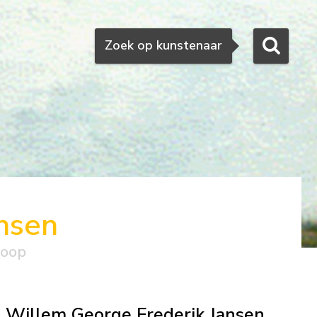
Zoeken
Zoek op kunstenaar
nsen
koop
Willem George Frederik Jansen