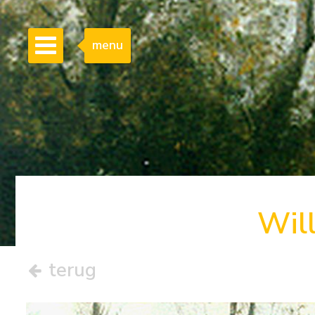
menu
Wil
terug