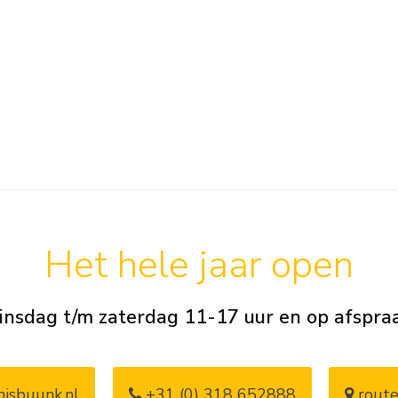
Het hele jaar open
insdag t/m zaterdag 11-17 uur en op afspra
isbuunk.nl
+31 (0) 318 652888
route