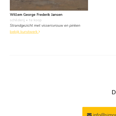
Willem George Frederik Jansen
schilderij
• te koop
Strandgezicht met vissersvrouw en pinken
bekijk kunstwerk
D
info@simon