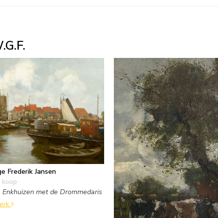
.G.F.
e Frederik Jansen
 koop
 Enkhuizen met de Drommedaris
werk