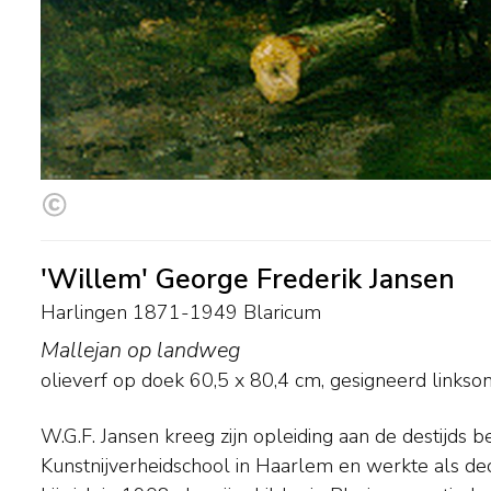
'Willem' George Frederik Jansen
Harlingen 1871-1949 Blaricum
Mallejan op landweg
olieverf op doek
60,5
x
80,4
cm, gesigneerd linkso
W.G.F. Jansen kreeg zijn opleiding aan de destijds
bracht hij een breed scala in beeld: zee- en strandg
Kunstnijverheidschool in Haarlem en werkte als dec
weidelandschappen, intieme boerenerven, rivier