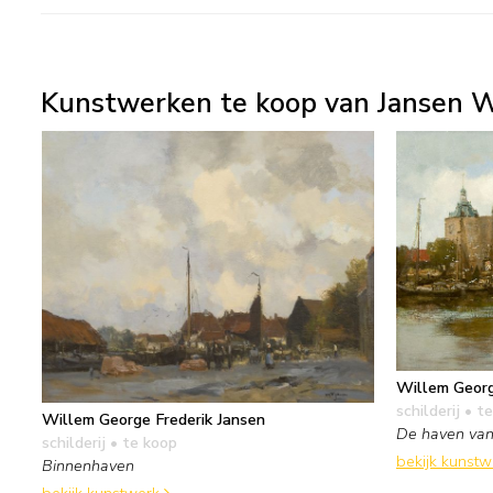
Kunstwerken te koop van Jansen W
Willem Georg
schilderij
• te
Willem George Frederik Jansen
De haven van
schilderij
• te koop
bekijk kunst
Binnenhaven
bekijk kunstwerk