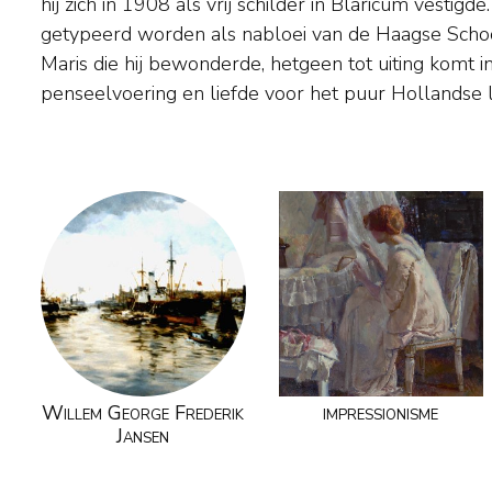
hij zich in 1908 als vrij schilder in Blaricum vestigde. Zijn werk ka
luchten en stille heidelandschappen met schapen. Geprezen werd hi
getypeerd worden als nabloei van de Haagse Schoo
algemeen om zijn sterk ontwikkeld gevoel voor 
Maris die hij bewonderde, hetgeen tot uiting komt in 
gekleurde witten, groenen en grijzen. Musea: Singermus
penseelvoering en liefde voor het puur Hollandse
Willem George Frederik
impressionisme
Jansen