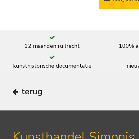
12 maanden ruilrecht
100% au
kunsthistorische documentatie
nieuw
terug
Kunsthandel Simonis