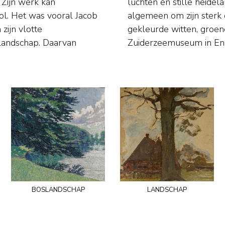
n
j
l. Het was vooral Jacob
kleurnuances, vooral in
zijn vlotte
eum Laren en
 landschap. Daarvan
Zuiderzeemuseum in En
boslandschap
landschap