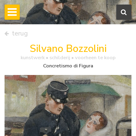
terug
Silvano Bozzolini
kunstwerk •
schilderij
• voorheen te koop
Concretismo di Figura