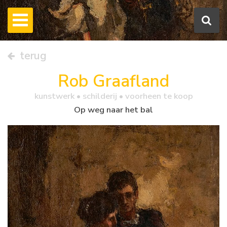
terug
Rob Graafland
kunstwerk •
schilderij
• voorheen te koop
Op weg naar het bal