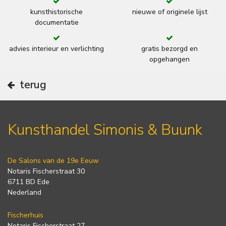
kunsthistorische
nieuwe of originele lijst
documentatie
advies interieur en verlichting
gratis bezorgd en
opgehangen
terug
Kunsthandel Simonis & Buunk
De Salons van de 19e Eeuw
Notaris Fischerstraat 30
6711 BD Ede
Nederland
Fischerhuis
Notaris Fischerstraat 27