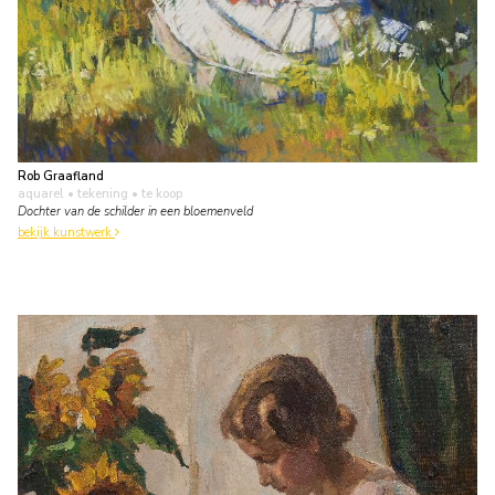
Rob Graafland
aquarel • tekening
• te koop
Dochter van de schilder in een bloemenveld
bekijk kunstwerk