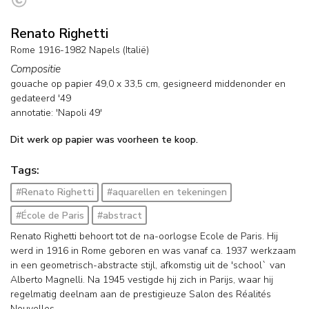
Renato Righetti
Rome 1916-1982 Napels (Italië)
Compositie
gouache op papier
49,0
x
33,5
cm, gesigneerd middenonder en
gedateerd '49
annotatie: 'Napoli 49'
Dit werk op papier was voorheen te koop.
Tags:
#Renato Righetti
#aquarellen en tekeningen
#École de Paris
#abstract
Renato Righetti behoort tot de na-oorlogse Ecole de Paris. Hij
werd in 1916 in Rome geboren en was vanaf ca. 1937 werkzaam
in een geometrisch-abstracte stijl, afkomstig uit de 'school` van
Alberto Magnelli. Na 1945 vestigde hij zich in Parijs, waar hij
regelmatig deelnam aan de prestigieuze Salon des Réalités
Nouvelles.