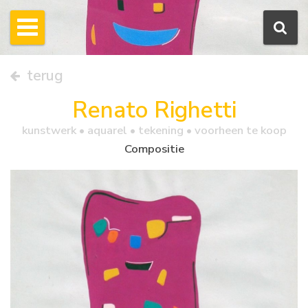
terug
Renato Righetti
kunstwerk •
aquarel
• tekening • voorheen te koop
Compositie