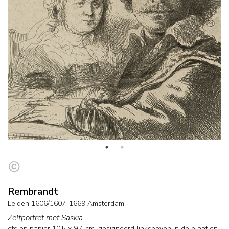
Rembrandt
Leiden 1606/1607-1669 Amsterdam
Zelfportret met Saskia
ets op papier
10,5
x
9,4
cm, gesigneerd linksboven in de plaat en