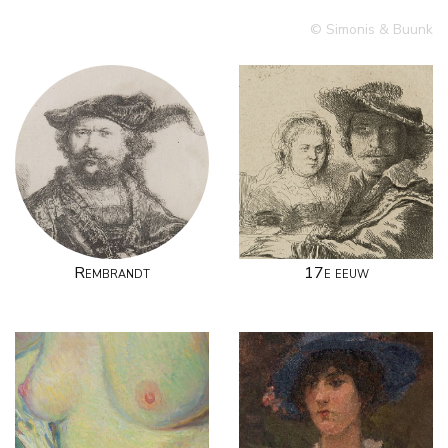
© Simonis & Buunk
Rembrandt
17e eeuw