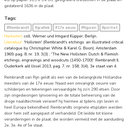
gedateerd 1636 in de plaat
Tags:
#Rembrandt
#grafiek
#17e eeuw
#figuren
#portret
Herkomst:
coll. Werner und Irmgard Küpper, Berlijn.
Literatuur:
'Hollstein' (Rembrandt's etchings: an illustrated critical
catalogue by Christopher White & Karel G. Boon), Amsterdam
1969, pag. 8, nr. 19, 3(3) ; 'The New Hollstein: Dutch & Flemish
etchings, engravings and woodcuts (1450-1700)': Rembrandt II,
Ouderkerk a/d IJssel 2013, pag. 7, nr. 158, 3(4), 3e staat van 4.
Rembrandt van Rijn geldt als een van de belangrijkste Hollandse
meesters van de 17e eeuw. Naast een omvangrijk oeuvre van
schilderijen en tekeningen vervaardigde hij zo’n 290 etsen. Door
zijn ongedwongen lijnvoering en de totale beheersing van de
droge naaldtechniek verwierf hij hiermee al tijdens zijn leven in
heel Europa bekendheid. Rembrandts originele etsplaten werden
door hem zelf aangepast of verhandeld. Dit leidde tot kleine
veranderingen in de plaat, die worden vermeld met de aanduiding
2e, 3e, 4e of 5e staat.