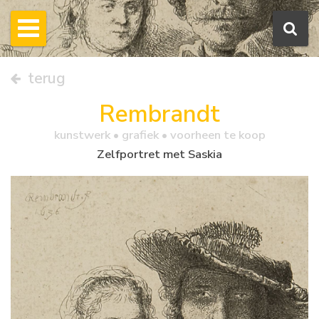
terug
Rembrandt
kunstwerk •
grafiek
• voorheen te koop
Zelfportret met Saskia