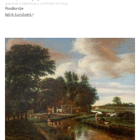
aquarel • tekening
• voorheen te koop
Roodborstje
bekijk kunstwerk