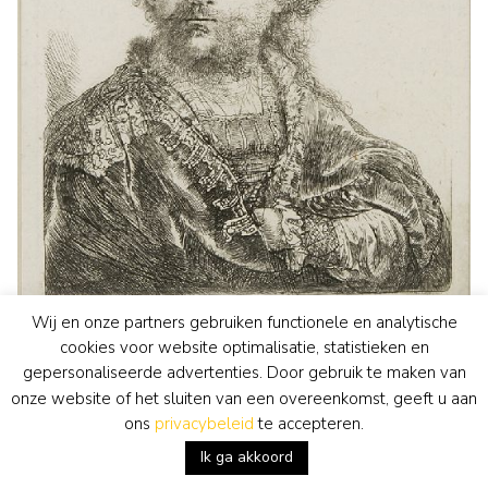
Wij en onze partners gebruiken functionele en analytische
Rembrandt
cookies voor website optimalisatie, statistieken en
grafiek
• voorheen te koop
Zelfportret met gepluimde fluwelen baret
gepersonaliseerde advertenties. Door gebruik te maken van
bekijk kunstwerk
onze website of het sluiten van een overeenkomst, geeft u aan
ons
privacybeleid
te accepteren.
Ik ga akkoord