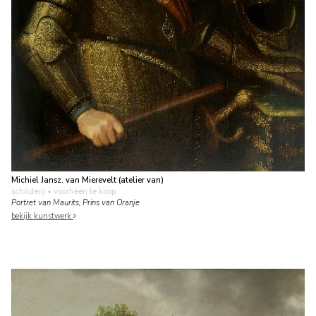
Michiel Jansz. van Mierevelt (atelier van)
schilderij
• voorheen te koop
Portret van Maurits, Prins van Oranje
bekijk kunstwerk