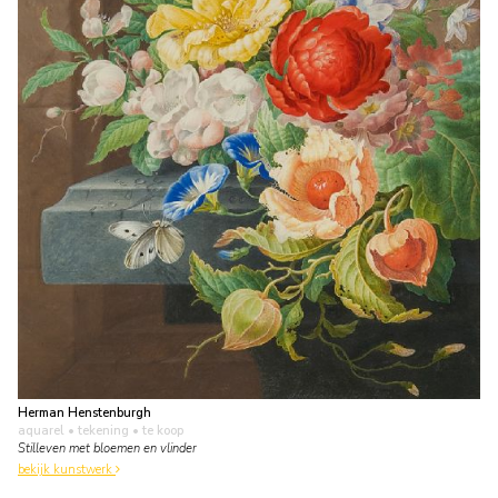
Herman Henstenburgh
aquarel • tekening
• te koop
Stilleven met bloemen en vlinder
bekijk kunstwerk