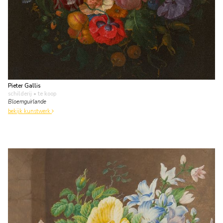
Pieter Gallis
schilderij
• te koop
Bloemguirlande
bekijk kunstwerk