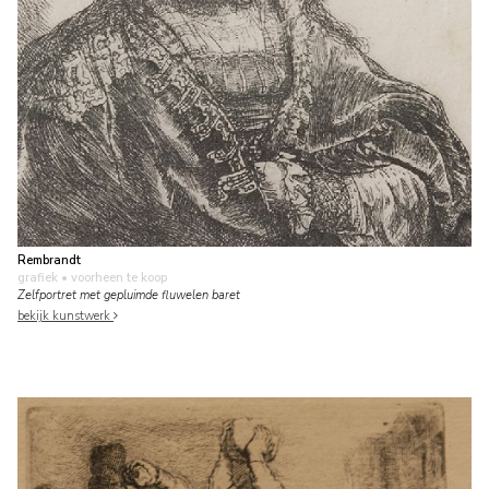
Rembrandt
grafiek
• voorheen te koop
Zelfportret met gepluimde fluwelen baret
bekijk kunstwerk