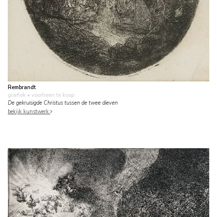
Rembrandt
grafiek
• voorheen te koop
De gekruisigde Christus tussen de twee dieven
bekijk kunstwerk