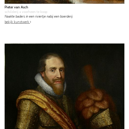
Pieter van Asch
schilderij
• voorheen te koop
Naakte baders in een riviertje nabij een boerderij
bekijk kunstwerk