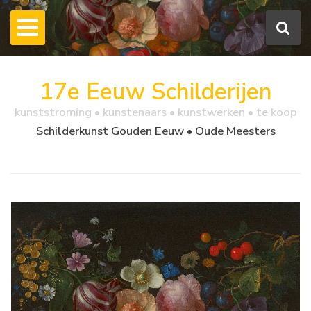
17e Eeuw Schilderijen
kunststroming • kunstenaars • kunstwerken • te koop
Schilderkunst Gouden Eeuw • Oude Meesters