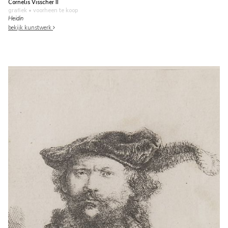
Cornelis Visscher II
grafiek
• voorheen te koop
Heidin
bekijk kunstwerk