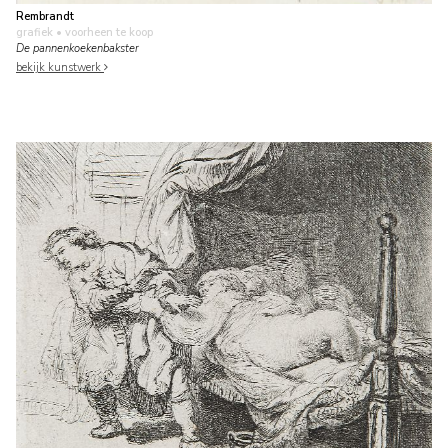
Rembrandt
grafiek
• voorheen te koop
De pannenkoekenbakster
bekijk kunstwerk