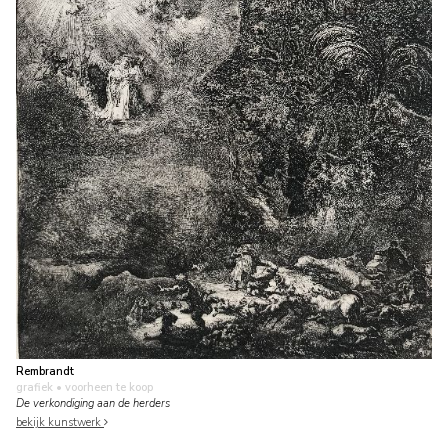
Rembrandt
grafiek
• voorheen te koop
De verkondiging aan de herders
bekijk kunstwerk