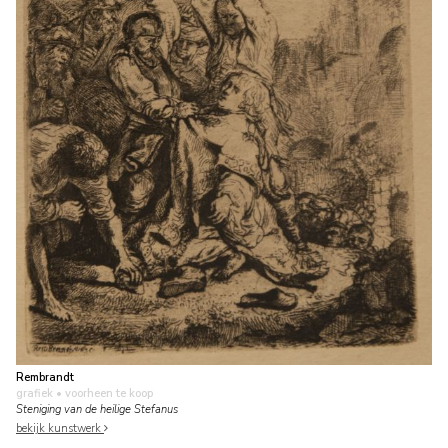
Rembrandt
grafiek
• voorheen te koop
Steniging van de heilige Stefanus
bekijk kunstwerk