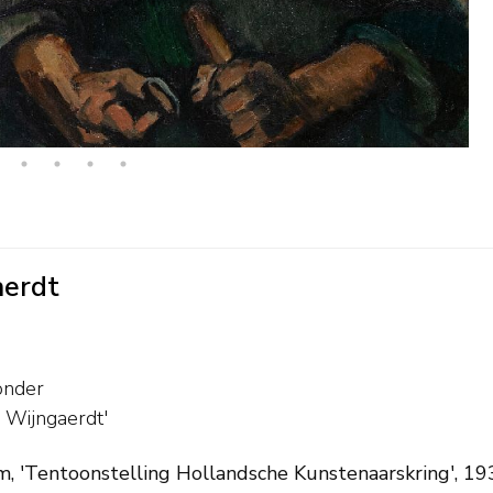
aerdt
onder
n Wijngaerdt'
, 'Tentoonstelling Hollandsche Kunstenaarskring', 1936