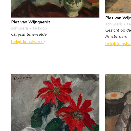
Piet van Wij
Piet van Wijngaerdt
schilderij
• te
schilderij
• te koop
Gezicht op d
Chrysantenweelde
Amsterdam
bekijk kunstwerk
bekijk kunst