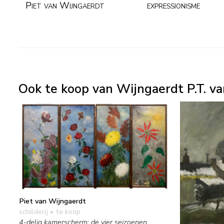
Piet van Wijngaerdt
expressionisme
Ook te koop van Wijngaerdt P.T. va
Piet van Wijngaerdt
schilderij
• te koop
4-delig kamerscherm: de vier seizoenen