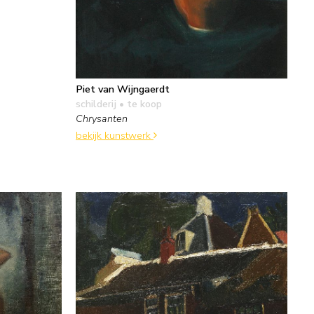
Piet van Wijngaerdt
schilderij
• te koop
Chrysanten
bekijk kunstwerk