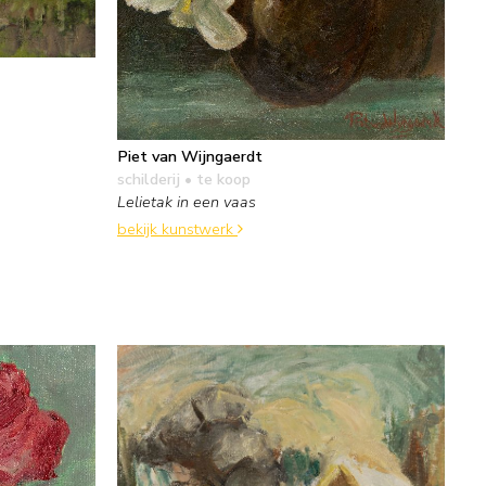
Piet van Wijngaerdt
schilderij
• te koop
Lelietak in een vaas
bekijk kunstwerk