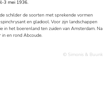
il-3 mei 1936.
r in en rond Abcoude.
© Simonis & Buunk