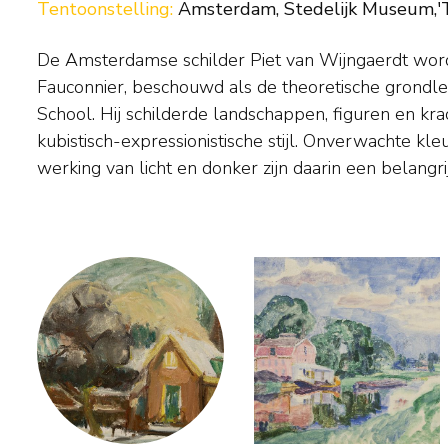
Tentoonstelling:
Amsterdam, Stedelijk Museum,'Te
De Amsterdamse schilder Piet van Wijngaerdt wor
Voor zijn bloemen koos de schilder de soorten
Fauconnier, beschouwd als de theoretische grondl
zoals de amaryllis, lelie, spinchrysant en gladiool.
School. Hij schilderde landschappen, figuren en krac
vond hij meestal inspiratie in het boerenland ten z
kubistisch-expressionistische stijl. Onverwachte kl
werking van licht en donker zijn daarin een belangri