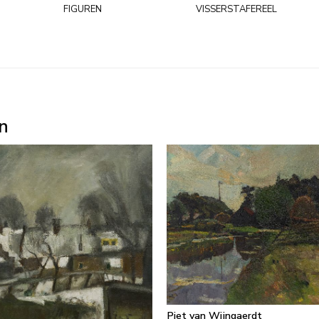
figuren
visserstafereel
n
Piet van Wijngaerdt