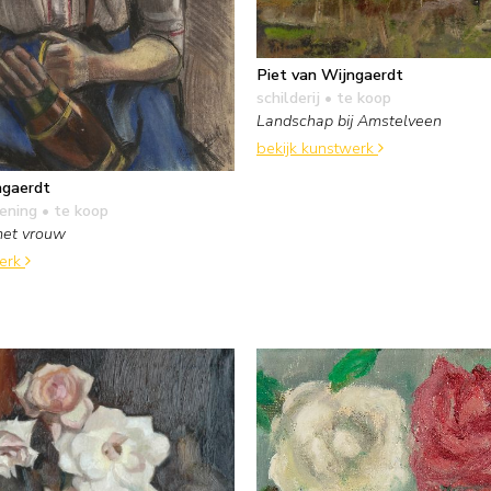
Piet van Wijngaerdt
schilderij
• te koop
Landschap bij Amstelveen
bekijk kunstwerk
ngaerdt
kening
• te koop
met vrouw
werk