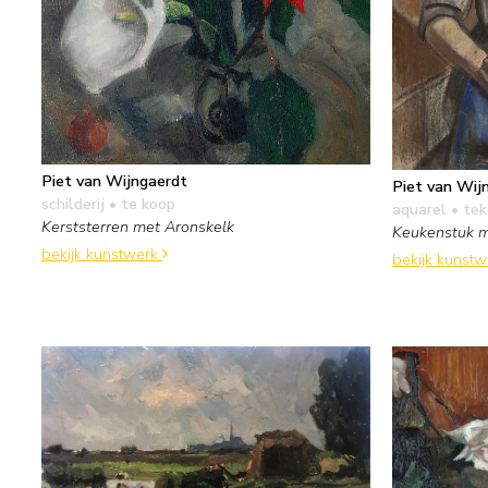
Piet van Wijngaerdt
Piet van Wij
schilderij
• te koop
aquarel • te
Kerststerren met Aronskelk
Keukenstuk 
bekijk kunstwerk
bekijk kunst