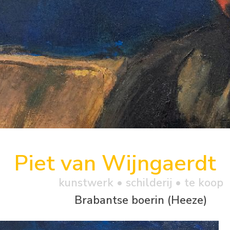
Piet van Wijngaerdt
kunstwerk •
schilderij
• te koop
Brabantse boerin (Heeze)