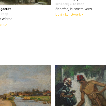
schilderij
• te koop
Boerderij in Amstelveen
ngaerdt
 koop
bekijk kunstwerk
e winter
werk