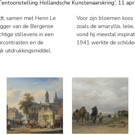
ntoonstelling Hollandsche Kunstenaarskring', 11 apr
dt, samen met Henri Le
 met sprekende vormen
egger van de Bergense
 Voor zijn landschappen
htige stillevens in een
uiden van Amsterdam. Na
eurcontrasten en de
1941 werkte de schilde
jk uitdrukkingsmiddel.