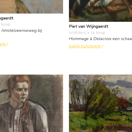
ngaerdt
 koop
Piet van Wijngaerdt
e Amstelveenseweg bij
schilderij
• te koop
Hommage à Delacroix een schaak
werk
bekijk kunstwerk