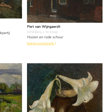
Piet van Wijngaerdt
schilderij
• te koop
partij
Huizen en rode schuur
bekijk kunstwerk