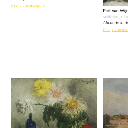
bekijk kunstwerk
Piet van Wij
schilderij
• te
Abcoude in d
bekijk kunst