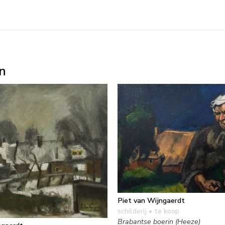
n
Piet van Wijngaerdt
schilderij
• te koop
Brabantse boerin (Heeze)