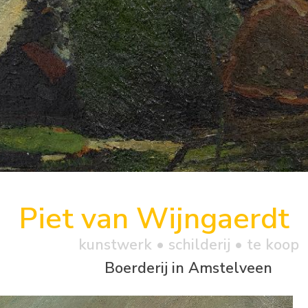
Piet van Wijngaerdt
kunstwerk •
schilderij
• te koop
Boerderij in Amstelveen