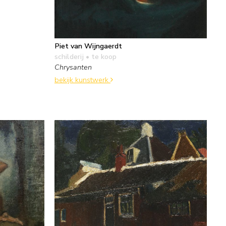
Piet van Wijngaerdt
schilderij
• te koop
Chrysanten
bekijk kunstwerk