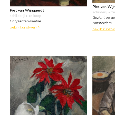
Piet van Wij
Piet van Wijngaerdt
schilderij
• te
schilderij
• te koop
Gezicht op d
Chrysantenweelde
Amsterdam
bekijk kunstwerk
bekijk kunst