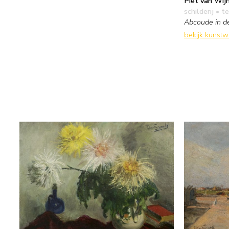
Piet van Wij
schilderij
• te
Abcoude in d
bekijk kunst