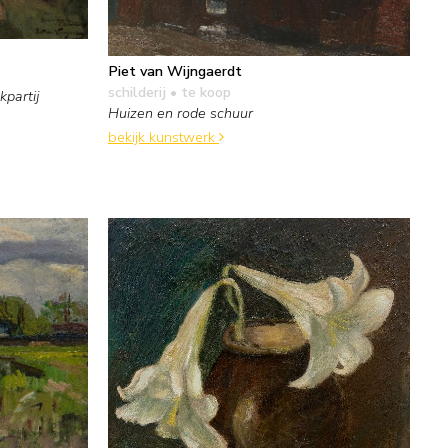
Piet van Wijngaerdt
schilderij
• te koop
partij
Huizen en rode schuur
bekijk kunstwerk