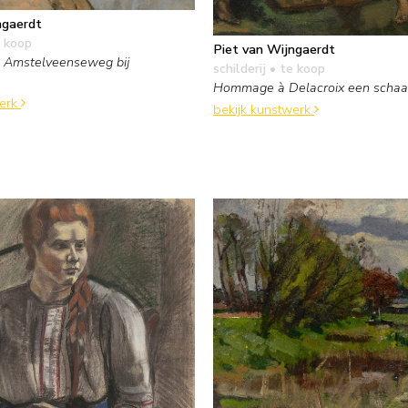
ngaerdt
 koop
Piet van Wijngaerdt
e Amstelveenseweg bij
schilderij
• te koop
Hommage à Delacroix een schaak
werk
bekijk kunstwerk