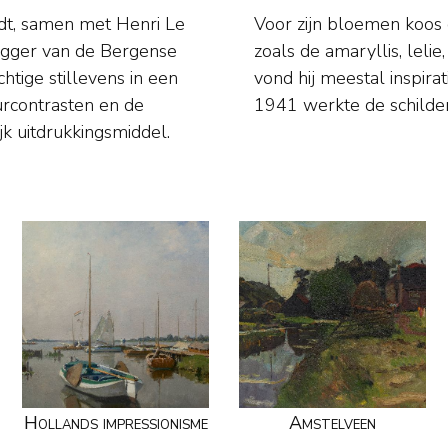
dt, samen met Henri Le
 met sprekende vormen
egger van de Bergense
 Voor zijn landschappen
htige stillevens in een
uiden van Amsterdam. Na
eurcontrasten en de
1941 werkte de schilde
jk uitdrukkingsmiddel.
Hollands impressionisme
Amstelveen