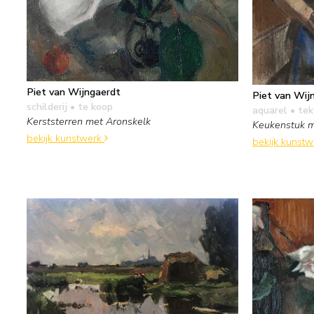
Piet van Wijngaerdt
Piet van Wij
schilderij
• te koop
aquarel • te
Kerststerren met Aronskelk
Keukenstuk 
bekijk kunstwerk
bekijk kunst