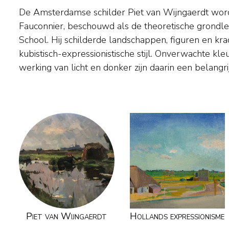
De Amsterdamse schilder Piet van Wijngaerdt wor
Voor zijn bloemen koos de schilder de soorten
Fauconnier, beschouwd als de theoretische grondl
zoals de amaryllis, lelie, spinchrysant en gladiool.
School. Hij schilderde landschappen, figuren en krac
vond hij meestal inspiratie in het boerenland ten z
kubistisch-expressionistische stijl. Onverwachte kl
werking van licht en donker zijn daarin een belangri
Piet van Wijngaerdt
Hollands expressionisme