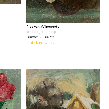
Piet van Wijngaerdt
schilderij
• te koop
Lelietak in een vaas
bekijk kunstwerk