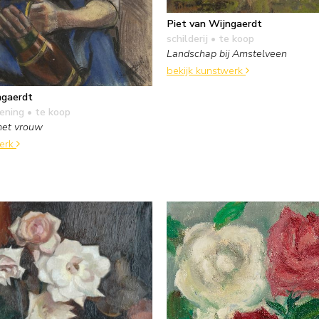
Piet van Wijngaerdt
schilderij
• te koop
Landschap bij Amstelveen
bekijk kunstwerk
ngaerdt
kening
• te koop
met vrouw
werk