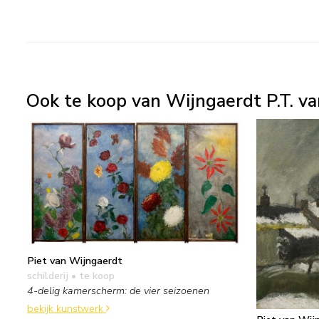
Ook te koop van Wijngaerdt P.T. va
Piet van Wijngaerdt
schilderij
• te koop
4-delig kamerscherm: de vier seizoenen
bekijk kunstwerk