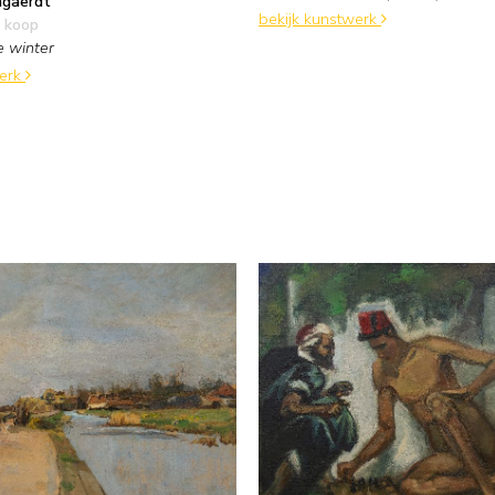
ngaerdt
bekijk kunstwerk
 koop
e winter
werk