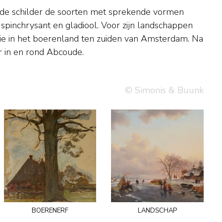
r in en rond Abcoude.
© Simonis & Buunk
boerenerf
landschap