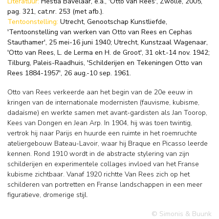
Literatuur:
Hestia Bavelaar, e.a., 'Otto van Rees', Zwolle, 2005,
pag. 321, cat.nr. 253 (met afb.).
Tentoonstelling:
Utrecht, Genootschap Kunstliefde,
'Tentoonstelling van werken van Otto van Rees en Cephas
Stauthamer', 25 mei-16 juni 1940; Utrecht, Kunstzaal Wagenaar,
'Otto van Rees, L. de Lerma en H. de Groot', 31 okt.-14 nov. 1942;
Tilburg, Paleis-Raadhuis, 'Schilderijen en Tekeningen Otto van
Rees 1884-1957', 26 aug.-10 sep. 1961.
Otto van Rees verkeerde aan het begin van de 20e eeuw in
kringen van de internationale modernisten (fauvisme, kubisme,
dadaïsme) en werkte samen met avant-gardisten als Jan Toorop,
Kees van Dongen en Jean Arp. In 1904, hij was toen twintig,
vertrok hij naar Parijs en huurde een ruimte in het roemruchte
ateliergebouw Bateau-Lavoir, waar hij Braque en Picasso leerde
kennen. Rond 1910 wordt in de abstracte stylering van zijn
schilderijen en experimentele collages invloed van het Franse
kubisme zichtbaar. Vanaf 1920 richtte Van Rees zich op het
schilderen van portretten en Franse landschappen in een meer
figuratieve, dromerige stijl.
© Simonis & Buunk