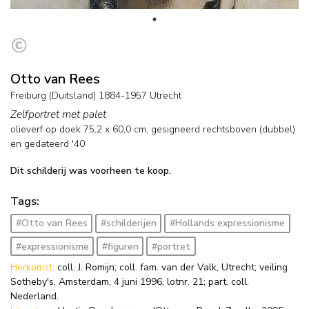
Otto van Rees
Freiburg (Duitsland) 1884-1957 Utrecht
Zelfportret met palet
olieverf op doek
75,2
x
60,0
cm, gesigneerd rechtsboven (dubbel)
en
gedateerd '40
Dit schilderij was voorheen te koop.
Tags:
#Otto van Rees
#schilderijen
#Hollands expressionisme
#expressionisme
#figuren
#portret
Herkomst:
coll. J. Romijn; coll. fam. van der Valk, Utrecht; veiling
Sotheby's, Amsterdam, 4 juni 1996, lotnr. 21; part. coll.
Nederland.