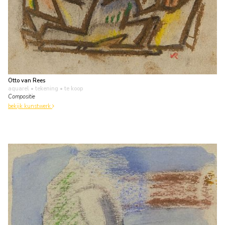
Otto van Rees
aquarel • tekening
• te koop
Compositie
bekijk kunstwerk