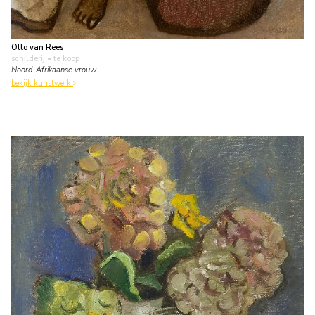
Otto van Rees
schilderij
• te koop
Noord-Afrikaanse vrouw
bekijk kunstwerk