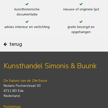
kunsthistorische
nieuwe of originele lijst
documentatie
advies interieur en verlichting
gratis bezorgd en
opgehangen
terug
Kunsthandel Simonis & Buunk
De Salons van de 19e Eeuw
Notaris Fischerstraat 30
6711 BD Ede
Nederland
Fischerhuis