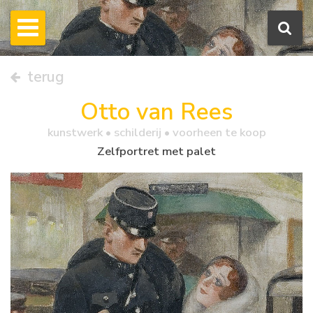
terug
Otto van Rees
kunstwerk •
schilderij
• voorheen te koop
Zelfportret met palet