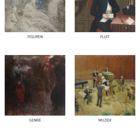
figuren
fluit
genre
muziek