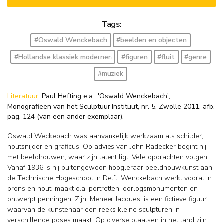
Tags:
#Oswald Wenckebach
#beelden en objecten
#Hollandse klassiek modernen
#figuren
#fluit
#genre
#muziek
Literatuur:
Paul Hefting e.a., 'Oswald Wenckebach',
Monografieën van het Sculptuur Instituut, nr. 5, Zwolle 2011, afb.
pag. 124 (van een ander exemplaar).
Oswald Weckebach was aanvankelijk werkzaam als schilder,
houtsnijder en graficus. Op advies van John Rädecker begint hij
met beeldhouwen, waar zijn talent ligt. Vele opdrachten volgen.
Vanaf 1936 is hij buitengewoon hoogleraar beeldhouwkunst aan
de Technische Hogeschool in Delft. Wenckebach werkt vooral in
brons en hout, maakt o.a. portretten, oorlogsmonumenten en
ontwerpt penningen. Zijn ‘Meneer Jacques’ is een fictieve figuur
waarvan de kunstenaar een reeks kleine sculpturen in
verschillende poses maakt. Op diverse plaatsen in het land zijn