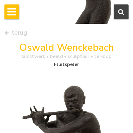
terug
Oswald Wenckebach
kunstwerk •
beeld
• sculptuur • te koop
Fluitspeler