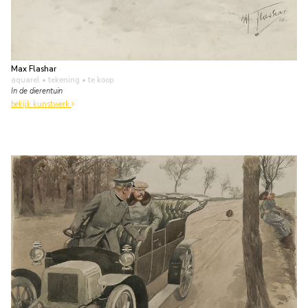
Max Flashar
aquarel • tekening
• te koop
In de dierentuin
bekijk kunstwerk