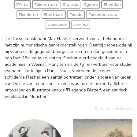
#Artis
#dierentuin
#familie
#genre
#hoeden
#kinderen
#lantaarn
#mode
#moederschap
#ooievaar
#vrouw
De Duitse kunstenaar Max Flashar verwierf vooral bekendheid
met zijn humoristische genrevoorstellingen. Daarbij verbeeldde hij
bij voorkeur de gegoede bourgoisie, zo nu en dan gesitueerd in
een laat-18e-eeuwse setting. Flashar werd opgeleid aan de
academies in Weimar, München en Berlijn en verbleef voor studie
eveneens korte tijd in Parijs. Naast voornoemde scènes
schilderde Flashar een aantal portretten, onder andere van leden
van Duitse vorstenhuizen. Tevens was hij een bekend affiche-
ontwerper en illustrator van de 'Fliegende Blätter', een satirisch
weekblad in München.
© Simonis & Buunk