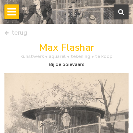
terug
Max Flashar
kunstwerk •
aquarel
• tekening • te koop
Bij de ooievaars