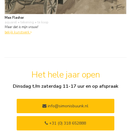
Max Flashar
aquarel • tekening
• te koop
Maar dat is mijn vrouw!
bekijk kunstwerk
Het hele jaar open
Dinsdag t/m zaterdag 11-17 uur en op afspraak
info@simonisbuunk.nl
+31 (0) 318 652888