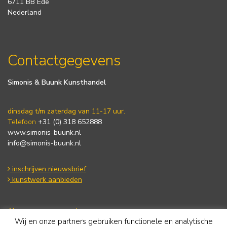
6711 BB Ede
Nederland
Contactgegevens
Simonis & Buunk Kunsthandel
dinsdag t/m zaterdag van 11-17 uur.
Telefoon
+31 (0) 318 652888
www.simonis-buunk.nl
info@simonis-buunk.nl
inschrijven nieuwsbrief
kunstwerk aanbieden
Algemene voorwaarden
Wij en onze partners gebruiken functionele en analytische
Privacy statement