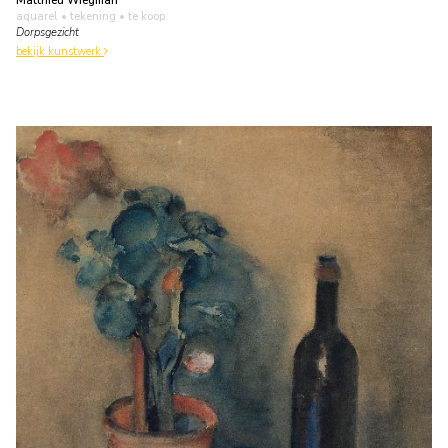
Matthieu Wiegman
aquarel • tekening
• te koop
Dorpsgezicht
bekijk kunstwerk