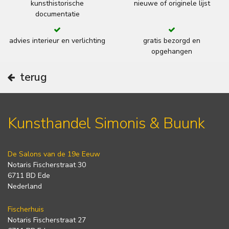
kunsthistorische
nieuwe of originele lijst
documentatie
advies interieur en verlichting
gratis bezorgd en
opgehangen
terug
Kunsthandel Simonis & Buunk
De Salons van de 19e Eeuw
Notaris Fischerstraat 30
6711 BD Ede
Nederland
Fischerhuis
Notaris Fischerstraat 27