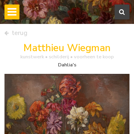
terug
Matthieu Wiegman
kunstwerk •
schilderij
• voorheen te koop
Dahlia's