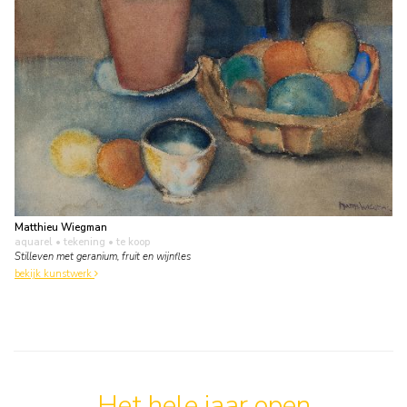
Matthieu Wiegman
aquarel • tekening
• te koop
Stilleven met geranium, fruit en wijnfles
bekijk kunstwerk
Het hele jaar open