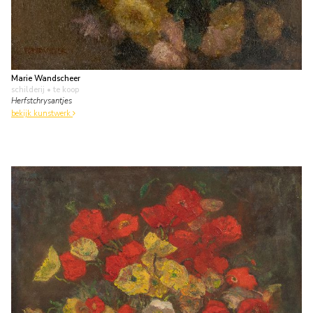
Marie Wandscheer
schilderij
• te koop
Herfstchrysantjes
bekijk kunstwerk