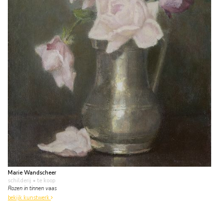
Marie Wandscheer
schilderij
• te koop
Rozen in tinnen vaas
bekijk kunstwerk