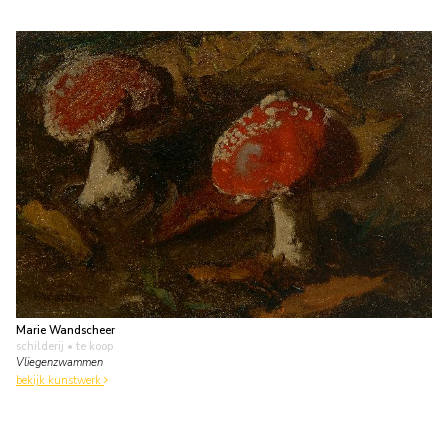
Marie Wandscheer
schilderij
• te koop
Vliegenzwammen
bekijk kunstwerk