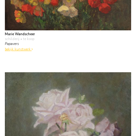
Marie Wandscheer
schilderij
• te koop
Papavers
bekijk kunstwerk