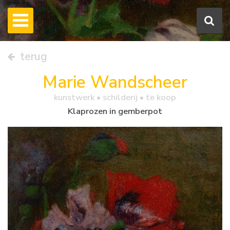
terug
Marie Wandscheer
kunstwerk •
schilderij
• te koop
Klaprozen in gemberpot