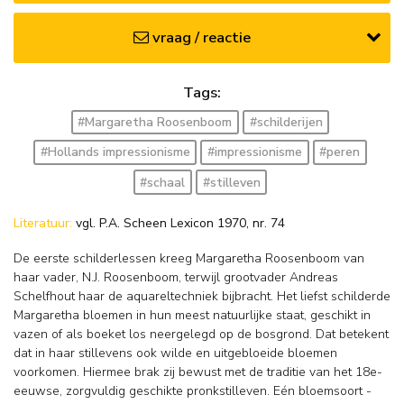
vraag / reactie
Tags:
#Margaretha Roosenboom
#schilderijen
#Hollands impressionisme
#impressionisme
#peren
#schaal
#stilleven
Literatuur:
vgl. P.A. Scheen Lexicon 1970, nr. 74
De eerste schilderlessen kreeg Margaretha Roosenboom van
haar vader, N.J. Roosenboom, terwijl grootvader Andreas
Schelfhout haar de aquareltechniek bijbracht. Het liefst schilderde
Margaretha bloemen in hun meest natuurlijke staat, geschikt in
vazen of als boeket los neergelegd op de bosgrond. Dat betekent
dat in haar stillevens ook wilde en uitgebloeide bloemen
voorkomen. Hiermee brak zij bewust met de traditie van het 18e-
eeuwse, zorgvuldig geschikte pronkstilleven. Eén bloemsoort -