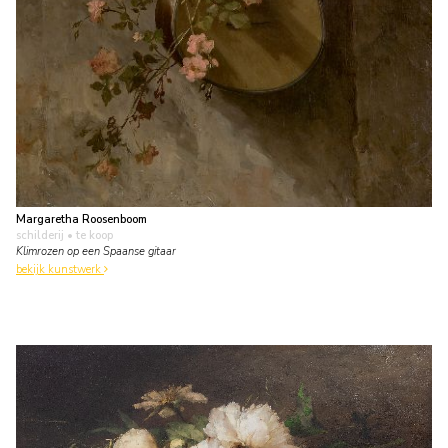
Margaretha Roosenboom
schilderij
• te koop
Klimrozen op een Spaanse gitaar
bekijk kunstwerk