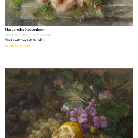
Margaretha Roosenboom
aquarel • tekening
• te koop
Roze rozen op stenen plint
bekijk kunstwerk