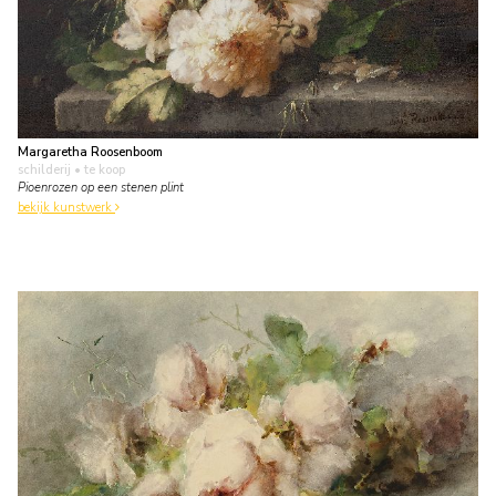
Margaretha Roosenboom
schilderij
• te koop
Pioenrozen op een stenen plint
bekijk kunstwerk