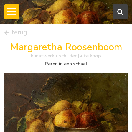
terug
Margaretha Roosenboom
kunstwerk •
schilderij
• te koop
Peren in een schaal