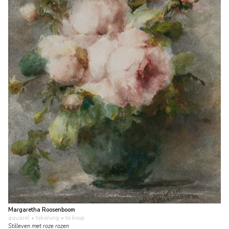
Margaretha Roosenboom
aquarel • tekening
• te koop
Stilleven met roze rozen