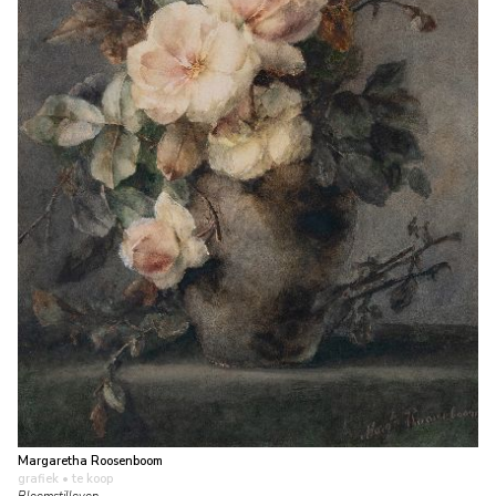
Margaretha Roosenboom
grafiek
• te koop