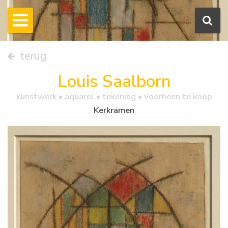
terug
Louis Saalborn
kunstwerk •
aquarel
• tekening • voorheen te koop
Kerkramen