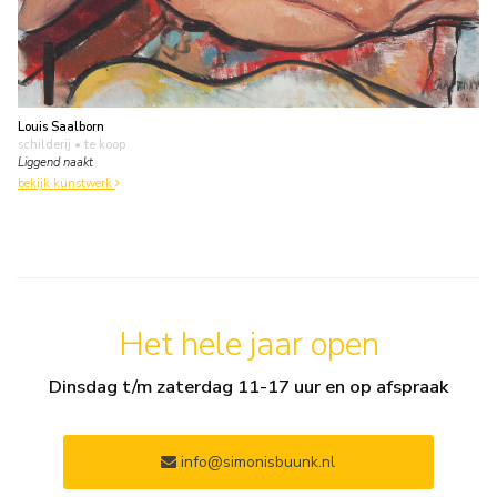
Louis Saalborn
schilderij
• te koop
Liggend naakt
bekijk kunstwerk
Het hele jaar open
Dinsdag t/m zaterdag 11-17 uur en op afspraak
info@simonisbuunk.nl