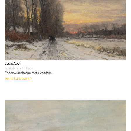
Louis Apol
schilderij
• te koop
Sneeuwlandschap met avondzon
bekijk kunstwerk