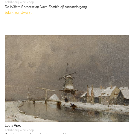
schilderij
• te koop
De Willem Barentsz op Nova Zembla bij zonsondergang
bekijk kunstwerk
Louis Apol
schilderij
• te koop