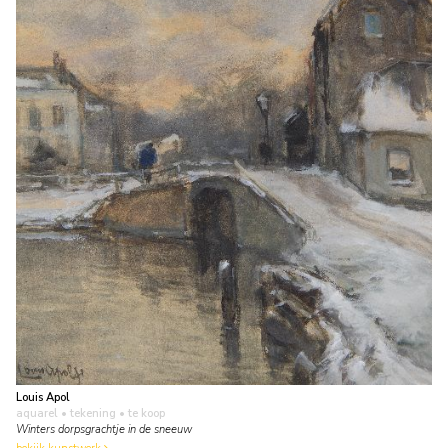
Louis Apol
aquarel • tekening
• te koop
Winters dorpsgrachtje in de sneeuw