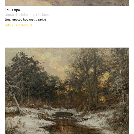
Louis Apol
aquarel • tekening
• te koop
Besneeuwd bos met vaartje
bekijk kunstwerk