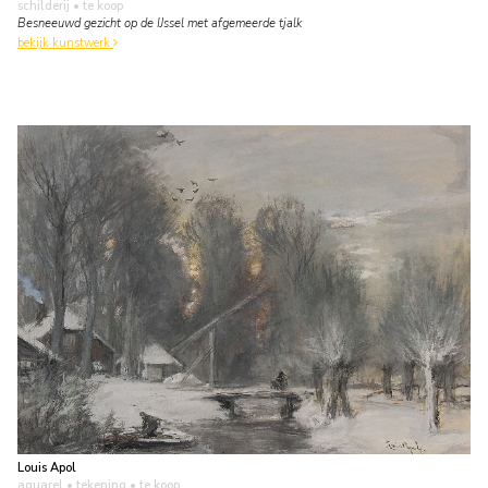
schilderij
• te koop
Besneeuwd gezicht op de IJssel met afgemeerde tjalk
bekijk kunstwerk
Louis Apol
aquarel • tekening
• te koop