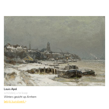
Louis Apol
schilderij
• te koop
Winters gezicht op Arnhem
bekijk kunstwerk