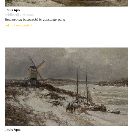
Louis Apol
schilderij
• te koop
Besneeuwd bosgezicht bij zonsondergang
bekijk kunstwerk
Louis Apol