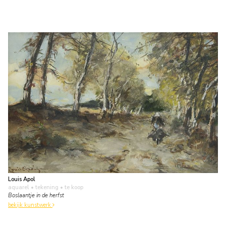
Louis Apol
aquarel • tekening
• te koop
Boslaantje in de herfst
bekijk kunstwerk