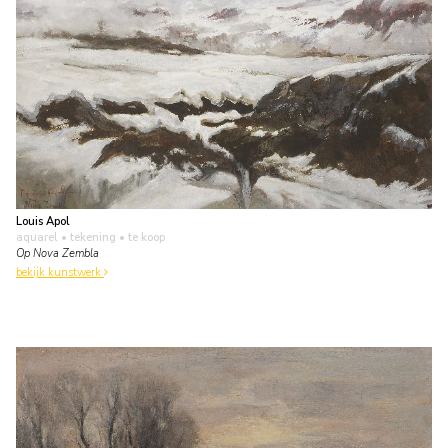
Louis Apol
aquarel • tekening
• te koop
Op Nova Zembla
bekijk kunstwerk