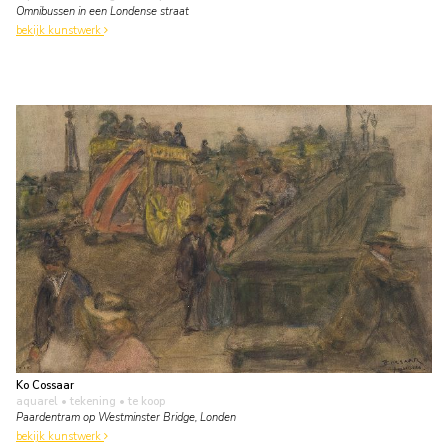
Omnibussen in een Londense straat
bekijk kunstwerk
Ko Cossaar
aquarel • tekening
• te koop
Paardentram op Westminster Bridge, Londen
bekijk kunstwerk