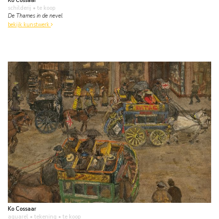
Ko Cossaar
schilderij
• te koop
De Thames in de nevel
bekijk kunstwerk
Ko Cossaar
aquarel • tekening
• te koop