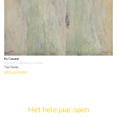
Ko Cossaar
aquarel • tekening
• te koop
Two Fairies
bekijk kunstwerk
Het hele jaar open