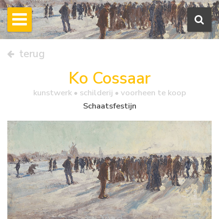
terug
Ko Cossaar
kunstwerk •
schilderij
• voorheen te koop
Schaatsfestijn