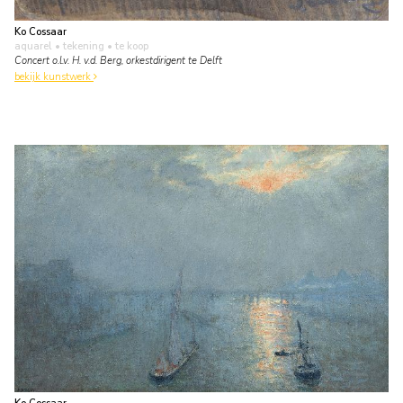
Ko Cossaar
aquarel • tekening
• te koop
Concert o.l.v. H. v.d. Berg, orkestdirigent te Delft
bekijk kunstwerk