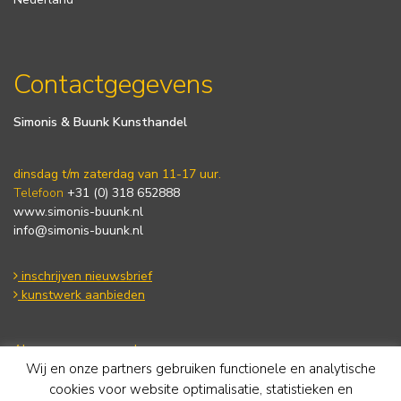
Contactgegevens
Simonis & Buunk Kunsthandel
dinsdag t/m zaterdag van 11-17 uur.
Telefoon
+31 (0) 318 652888
www.simonis-buunk.nl
info@simonis-buunk.nl
inschrijven nieuwsbrief
kunstwerk aanbieden
Algemene voorwaarden
Wij en onze partners gebruiken functionele en analytische
Privacy statement
Cookie Policy
cookies voor website optimalisatie, statistieken en