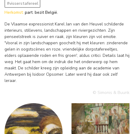
#visserstafereel
Herkomst:
part. bezit België.
De Vlaamse expressionist Karel Jan van den Heuvel schilderde
interieurs, stillevens, landschappen en riviergezichten. Zijn
penseelstreek is zuiver en raak, zijn kleuren zijn vol emotie.
'Vooral in zijn landschappen goochelt hij met kleuren: zinderende
gelen in oogstscènes en roze, vriendelijke dorpstafereeltjes,
elders oplaaiende roden en fris groen', aldus critici. Details laat hij
weg. Het gaat hem om de indruk die het onderwerp op hem
maakt. De schilder kreeg zijn opleiding aan de academie van
Antwerpen bij Isidoor Opsomer. Later werd hij daar ook zelf
leraar.
© Simonis & Buunk