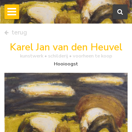
terug
Karel Jan van den Heuvel
kunstwerk •
schilderij
• voorheen te koop
Hooioogst