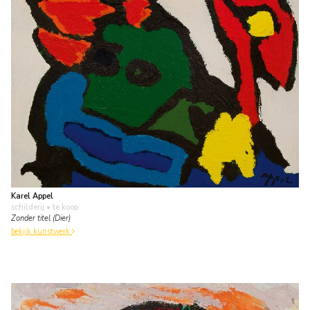
Karel Appel
schilderij
• te koop
Zonder titel (Dier)
bekijk kunstwerk