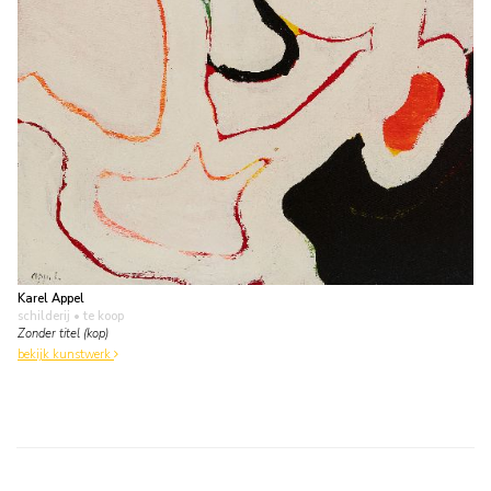
Karel Appel
schilderij
• te koop
Zonder titel (kop)
bekijk kunstwerk