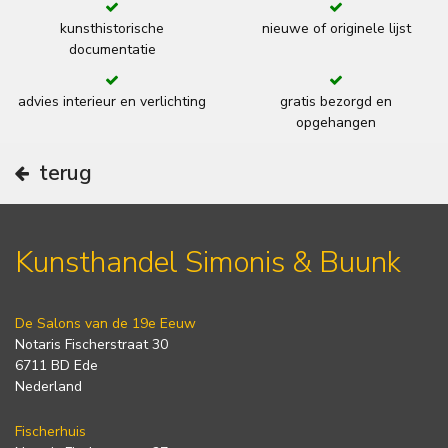
kunsthistorische
nieuwe of originele lijst
documentatie
advies interieur en verlichting
gratis bezorgd en
opgehangen
terug
Kunsthandel Simonis & Buunk
De Salons van de 19e Eeuw
Notaris Fischerstraat 30
6711 BD Ede
Nederland
Fischerhuis