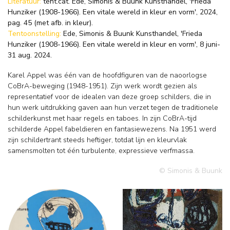
Literatuur:
tent.cat. Ede, Simonis & Buunk Kunsthandel, 'Frieda
Hunziker (1908-1966). Een vitale wereld in kleur en vorm', 2024,
pag. 45 (met afb. in kleur).
Tentoonstelling:
Ede, Simonis & Buunk Kunsthandel, 'Frieda
Hunziker (1908-1966). Een vitale wereld in kleur en vorm', 8 juni-
31 aug. 2024.
Karel Appel was één van de hoofdfiguren van de naoorlogse
CoBrA-beweging (1948-1951). Zijn werk wordt gezien als
representatief voor de idealen van deze groep schilders, die in
hun werk uitdrukking gaven aan hun verzet tegen de traditionele
schilderkunst met haar regels en taboes. In zijn CoBrA-tijd
schilderde Appel fabeldieren en fantasiewezens. Na 1951 werd
zijn schildertrant steeds heftiger, totdat lijn en kleurvlak
samensmolten tot één turbulente, expressieve verfmassa.
© Simonis & Buunk