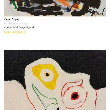
Karel Appel
schilderij
• te koop
Zonder titel (Vogelfiguur)
bekijk kunstwerk