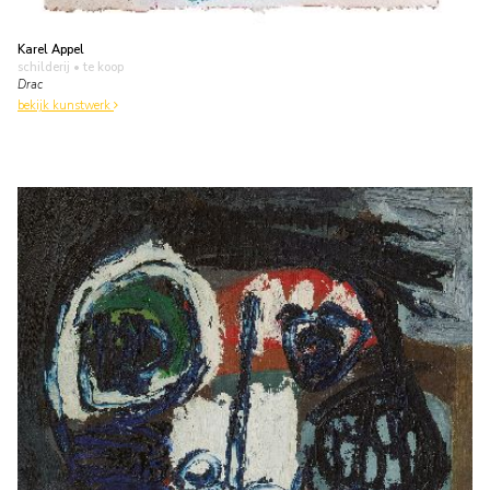
Karel Appel
schilderij
• te koop
Drac
bekijk kunstwerk