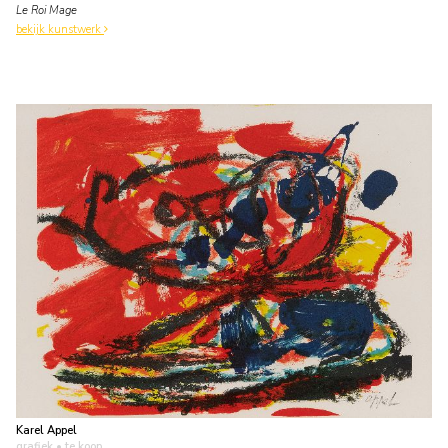
Le Roi Mage
bekijk kunstwerk
Karel Appel
grafiek
• te koop