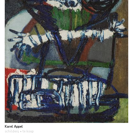
Karel Appel
schilderij
• te koop