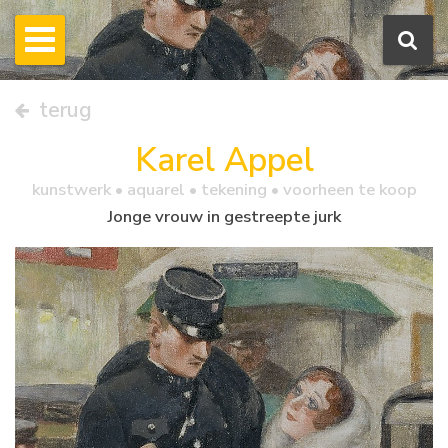
terug
Karel Appel
kunstwerk •
aquarel
• tekening • voorheen te koop
Jonge vrouw in gestreepte jurk