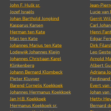
John F. Hulk sr.
Jean-Pier
Jozef Israëls
Lucie van 
Johan Barthold Jongkind
Gerrit Wil
Kasparus Karsen
Carl Joha
Herman ten Kate
Henri Fan
Mari ten Kate
Edgar Fer
Johannes Marius ten Kate
Dirk Filars
Lodewijk Johannes Kleijn
Leo Geste
Johannes Christiaan Karel
Arnold Ma
Klinkenberg
Albert Gu
Johann Bernard Klombeck
Adriana J
Pieter Kluyver
Ferdinand
Barend Cornelis Koekkoek
Evert van
Johannes Hermanus Koekkoek
Johan van
Jan H.B. Koekkoek
Hetty Hey
Hermanus Koekkoek sr.
Bernard 