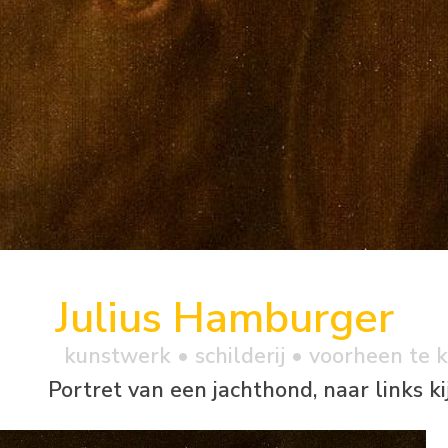
Julius Hamburger
kunstwerk •
schilderij
• voorheen te 
Portret van een jachthond, naar links k