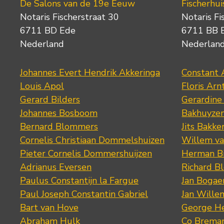
De Salons van de 19e Eeuw
Fischerhui
Notaris Fischerstraat 30
Notaris Fi
6711 BD Ede
6711 BB 
Nederland
Nederlan
Johannes Evert Hendrik Akkeringa
Constant 
Louis Apol
Floris Arn
Gerard Bilders
Gerardine
Johannes Bosboom
Bakhuyze
Bernard Blommers
Jits Bakke
Cornelis Christiaan Dommelshuizen
Willem va
Pieter Cornelis Dommershuijzen
Herman Bi
Adrianus Eversen
Richard B
Paulus Constantijn la Fargue
Jan Bogae
Paul Joseph Constantin Gabriel
Jan Wille
Bart van Hove
George He
Abraham Hulk
Co Brema