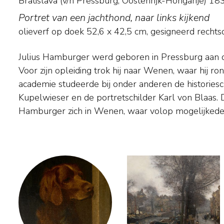
Bratislava (v/h Pressburg, Oostenrijk-Hongarije)
Portret van een jachthond, naar links kijkend
olieverf op doek
52,6
x
42,5
cm, gesigneerd recht
Julius Hamburger werd geboren in Pressburg aan d
beginnende kunstenaars. Hij kreeg er veel opdra
Voor zijn opleiding trok hij naar Wenen, waar hij r
maar naarmate het houden van kleine huisdieren steeds
academie studeerde bij onder anderen de histories
kwam bij de rijke Weense middenklasse schilderde hij
Kupelwieser en de portretschilder Karl von Blaas. 
Hamburger zich in Wenen, waar volop mogelijkede