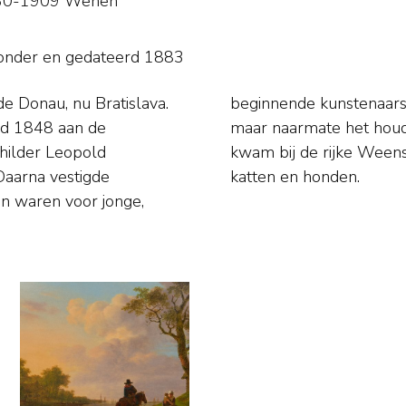
 1830-1909 Wenen
sonder en
gedateerd 1883
e Donau, nu Bratislava.
chten voor portretten,
ond 1848 aan de
 meer in de mode
childer Leopold
 portretten van
Daarna vestigde
katten en honden.
n waren voor jonge,