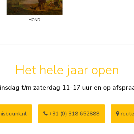
hond
Het hele jaar open
insdag t/m zaterdag 11-17 uur en op afspra
isbuunk.nl
+31 (0) 318 652888
route