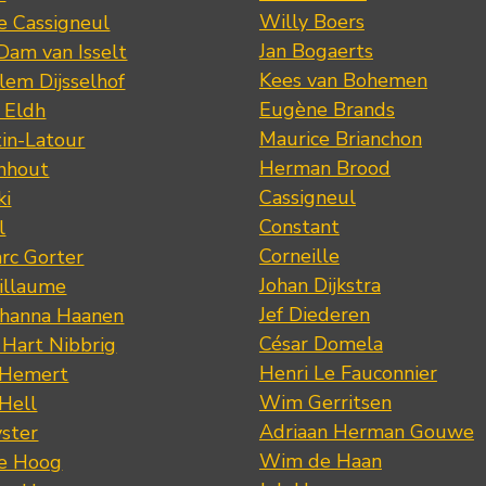
Willy Boers
re Cassigneul
Jan Bogaerts
Dam van Isselt
Kees van Bohemen
lem Dijsselhof
Eugène Brands
n Eldh
Maurice Brianchon
tin-Latour
Herman Brood
nhout
Cassigneul
ki
Constant
l
Corneille
rc Gorter
Johan Dijkstra
illaume
Jef Diederen
ohanna Haanen
César Domela
 Hart Nibbrig
Henri Le Fauconnier
 Hemert
Wim Gerritsen
 Hell
Adriaan Herman Gouwe
ster
Wim de Haan
de Hoog