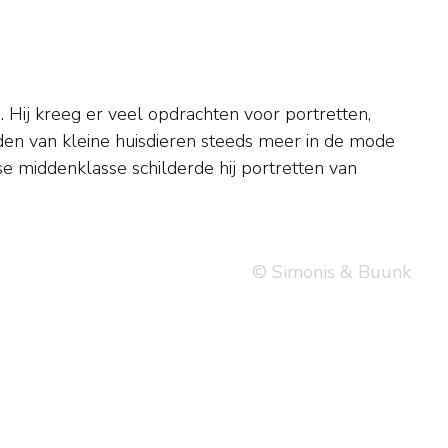
© Simonis & Buunk