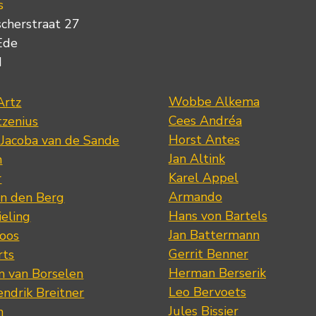
s
scherstraat 27
Ede
d
Wobbe Alkema
Artz
Cees Andréa
tzenius
Horst Antes
 Jacoba van de Sande
Jan Altink
n
Karel Appel
r
Armando
n den Berg
Hans von Bartels
eling
Jan Battermann
loos
Gerrit Benner
rts
Herman Berserik
m van Borselen
Leo Bervoets
ndrik Breitner
Jules Bissier
n