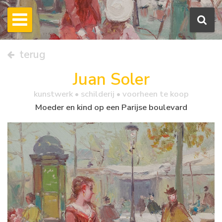
terug
Juan Soler
kunstwerk •
schilderij
• voorheen te koop
Moeder en kind op een Parijse boulevard