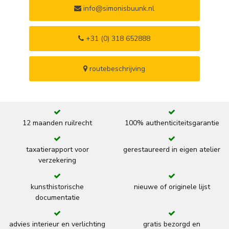
info@simonisbuunk.nl
+31 (0) 318 652888
routebeschrijving
12 maanden ruilrecht
100% authenticiteitsgarantie
taxatierapport voor
gerestaureerd in eigen atelier
verzekering
kunsthistorische
nieuwe of originele lijst
documentatie
advies interieur en verlichting
gratis bezorgd en