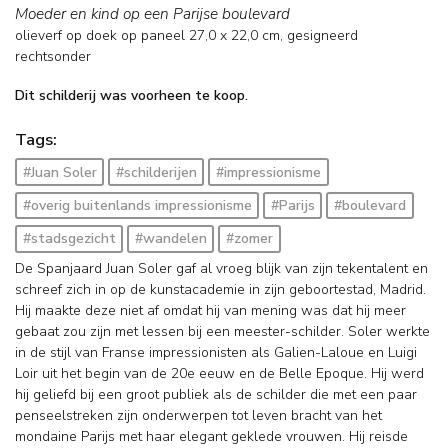
Moeder en kind op een Parijse boulevard
olieverf op doek op paneel
27,0
x
22,0
cm, gesigneerd
rechtsonder
Dit schilderij was voorheen te koop.
Tags:
#Juan Soler
#schilderijen
#impressionisme
#overig buitenlands impressionisme
#Parijs
#boulevard
#stadsgezicht
#wandelen
#zomer
De Spanjaard Juan Soler gaf al vroeg blijk van zijn tekentalent en
schreef zich in op de kunstacademie in zijn geboortestad, Madrid.
Hij maakte deze niet af omdat hij van mening was dat hij meer
gebaat zou zijn met lessen bij een meester-schilder. Soler werkte
in de stijl van Franse impressionisten als Galien-Laloue en Luigi
Loir uit het begin van de 20e eeuw en de Belle Epoque. Hij werd
hij geliefd bij een groot publiek als de schilder die met een paar
penseelstreken zijn onderwerpen tot leven bracht van het
mondaine Parijs met haar elegant geklede vrouwen. Hij reisde