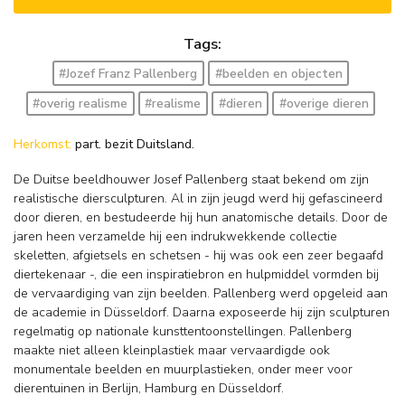
Tags:
#Jozef Franz Pallenberg
#beelden en objecten
#overig realisme
#realisme
#dieren
#overige dieren
Herkomst:
part. bezit Duitsland.
De Duitse beeldhouwer Josef Pallenberg staat bekend om zijn
realistische diersculpturen. Al in zijn jeugd werd hij gefascineerd
door dieren, en bestudeerde hij hun anatomische details. Door de
jaren heen verzamelde hij een indrukwekkende collectie
skeletten, afgietsels en schetsen - hij was ook een zeer begaafd
diertekenaar -, die een inspiratiebron en hulpmiddel vormden bij
de vervaardiging van zijn beelden. Pallenberg werd opgeleid aan
de academie in Düsseldorf. Daarna exposeerde hij zijn sculpturen
regelmatig op nationale kunsttentoonstellingen. Pallenberg
maakte niet alleen kleinplastiek maar vervaardigde ook
monumentale beelden en muurplastieken, onder meer voor
dierentuinen in Berlijn, Hamburg en Düsseldorf.