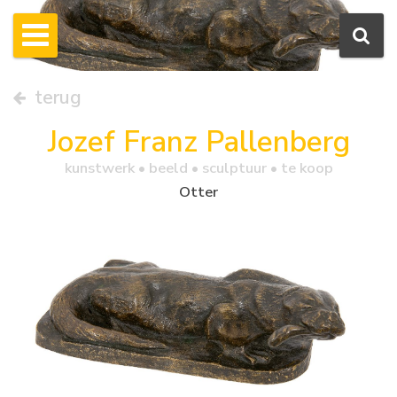
terug
Jozef Franz Pallenberg
kunstwerk •
beeld
• sculptuur • te koop
Otter