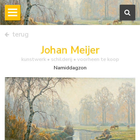
terug
Johan Meijer
kunstwerk •
schilderij
• voorheen te koop
Namiddagzon