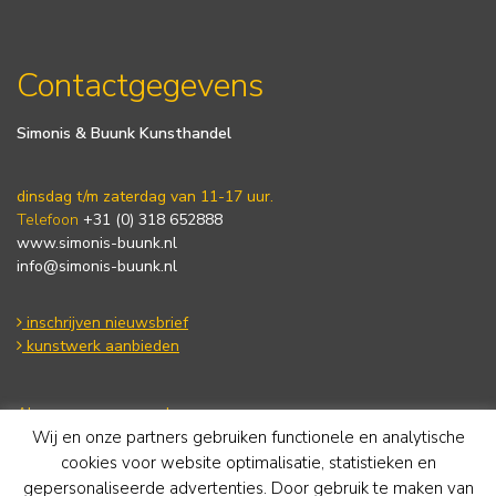
Contactgegevens
Simonis & Buunk Kunsthandel
dinsdag t/m zaterdag van 11-17 uur.
Telefoon
+31 (0) 318 652888
www.simonis-buunk.nl
info@simonis-buunk.nl
inschrijven nieuwsbrief
kunstwerk aanbieden
Algemene voorwaarden
Wij en onze partners gebruiken functionele en analytische
Privacy statement
Cookie Policy
cookies voor website optimalisatie, statistieken en
Disclaimer
gepersonaliseerde advertenties. Door gebruik te maken van