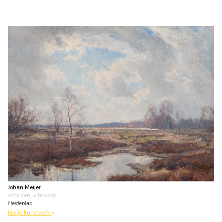
Johan Meijer
schilderij
• te koop
Heideplas
bekijk kunstwerk