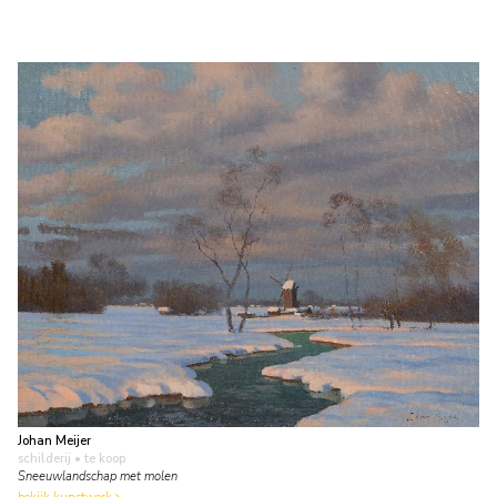
Johan Meijer
schilderij
• te koop
Sneeuwlandschap met molen