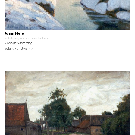
Johan Meijer
schilderij
• voorheen te koop
Zonnige winterdag
bekijk kunstwerk