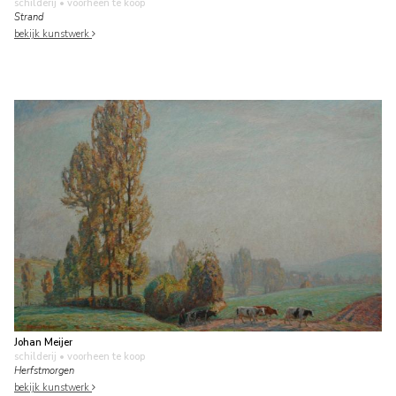
schilderij
• voorheen te koop
Strand
bekijk kunstwerk
Johan Meijer
schilderij
• voorheen te koop
Herfstmorgen
bekijk kunstwerk