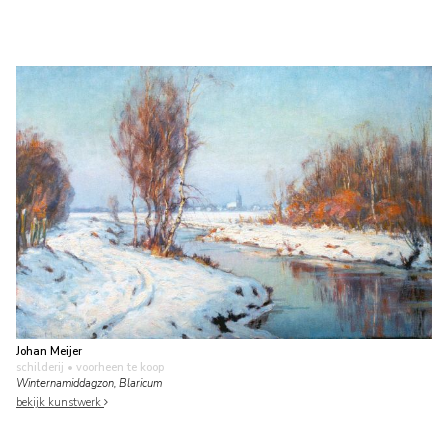
Johan Meijer
schilderij
• voorheen te koop
Winternamiddagzon, Blaricum
bekijk kunstwerk