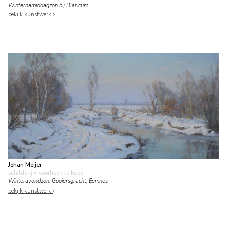
Winternamiddagzon bij Blaricum
bekijk kunstwerk
Johan Meijer
schilderij
• voorheen te koop
Winteravondzon: Gooiersgracht, Eemnes
bekijk kunstwerk