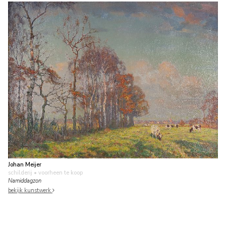
Johan Meijer
schilderij
• voorheen te koop
Namiddagzon
bekijk kunstwerk