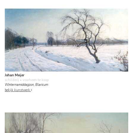
Johan Meijer
schilderij
• voorheen te koop
Winternamiddagzon, Blaricum
bekijk kunstwerk