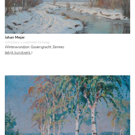
Johan Meijer
schilderij
• voorheen te koop
Winteravondzon: Gooiersgracht, Eemnes
bekijk kunstwerk