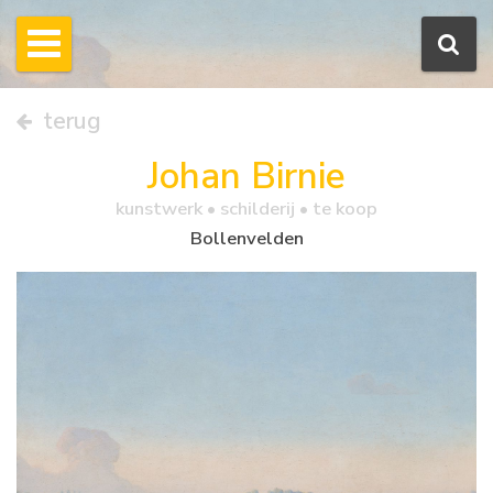
terug
Johan Birnie
kunstwerk •
schilderij
• te koop
Bollenvelden