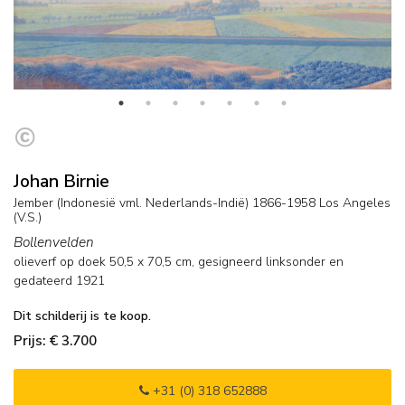
Johan Birnie
Jember (Indonesië vml. Nederlands-Indië) 1866-1958 Los Angeles
(V.S.)
Bollenvelden
olieverf op doek
50,5
x
70,5
cm, gesigneerd linksonder en
gedateerd 1921
Dit schilderij is te koop.
Prijs: € 3.700
+31 (0) 318 652888