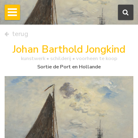
terug
Johan Barthold Jongkind
kunstwerk •
schilderij
• voorheen te koop
Sortie de Port en Hollande