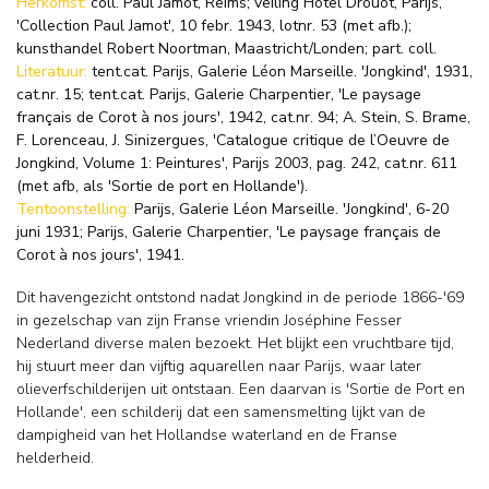
Herkomst:
coll. Paul Jamot, Reims; veiling Hôtel Drouot, Parijs,
'Collection Paul Jamot', 10 febr. 1943, lotnr. 53 (met afb.);
kunsthandel Robert Noortman, Maastricht/Londen; part. coll.
Literatuur:
tent.cat. Parijs, Galerie Léon Marseille. 'Jongkind', 1931,
cat.nr. 15; tent.cat. Parijs, Galerie Charpentier, 'Le paysage
français de Corot à nos jours', 1942, cat.nr. 94; A. Stein, S. Brame,
F. Lorenceau, J. Sinizergues, 'Catalogue critique de l’Oeuvre de
Jongkind, Volume 1: Peintures', Parijs 2003, pag. 242, cat.nr. 611
(met afb, als 'Sortie de port en Hollande').
Tentoonstelling:
Parijs, Galerie Léon Marseille. 'Jongkind', 6-20
juni 1931; Parijs, Galerie Charpentier, 'Le paysage français de
Corot à nos jours', 1941.
Dit havengezicht ontstond nadat Jongkind in de periode 1866-'69
in gezelschap van zijn Franse vriendin Joséphine Fesser
Nederland diverse malen bezoekt. Het blijkt een vruchtbare tijd,
hij stuurt meer dan vijftig aquarellen naar Parijs, waar later
olieverfschilderijen uit ontstaan. Een daarvan is 'Sortie de Port en
Hollande', een schilderij dat een samensmelting lijkt van de
dampigheid van het Hollandse waterland en de Franse
helderheid.