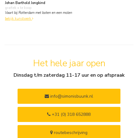
Johan Barthold Jongkind
grafiek
• te koop
Vaart bij Rotterdam met boten en een molen
bekijk kunstwerk
Het hele jaar open
Dinsdag t/m zaterdag 11-17 uur en op afspraak
info@simonisbuunk.nl
+31 (0) 318 652888
routebeschrijving