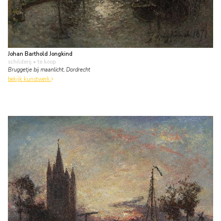
Johan Barthold Jongkind
schilderij
• te koop
Bruggetje bij maanlicht, Dordrecht
bekijk kunstwerk