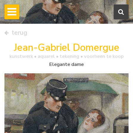
terug
Jean-Gabriel Domergue
kunstwerk •
aquarel
• tekening • voorheen te koop
Elegante dame