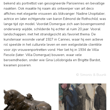
bekend als portrettist van gesoigneerde Parisiennes en bevallige
naakten. Ook maakte hij naam als ontwerper van art deco
affiches met elegante vrouwen als blikvanger. Nadine Lhopitalier,
actrice en later echtgenote van baron Edmond de Rothschild, was
lange tijd zijn model. Voordat Domergue zich aan bovengenoemd
onderwerp wijdde, schilderde hij echter al ruim 20 jaar. Vooral
landschappen, met het strandgezicht als favoriet thema. De
kunstenaar woonde vanaf 1927 in Cannes, waar hij een actieve
rol speelde in het culturele leven en een welgestelde clientèle
voor zijn vrouwenportretten vond. Hier liet hij in 1934 de Villa
Fiesole (later: Villa Domergue) bouwen, waar vele
beroemdheden, onder wie Gina Lollobrigida en Brigitte Bardot,
kwamen poseren.
© Simonis & Buunk