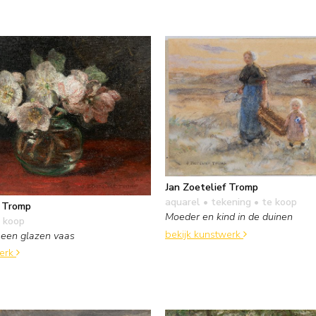
Jan Zoetelief Tromp
aquarel • tekening
• te koop
f Tromp
Moeder en kind in de duinen
 koop
bekijk kunstwerk
 een glazen vaas
werk