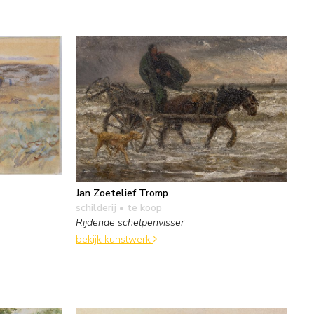
Jan Zoetelief Tromp
schilderij
• te koop
Rijdende schelpenvisser
bekijk kunstwerk