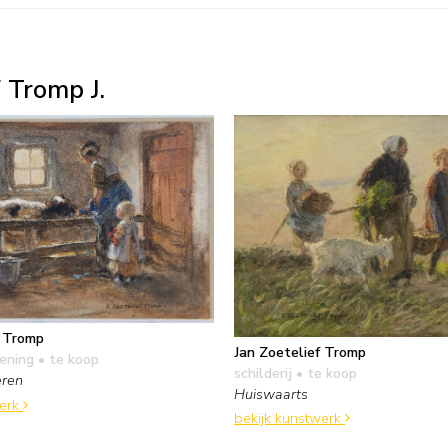
 Tromp J.
f Tromp
Jan Zoetelief Tromp
kening
• te koop
schilderij
• te koop
eren
Huiswaarts
werk
bekijk kunstwerk