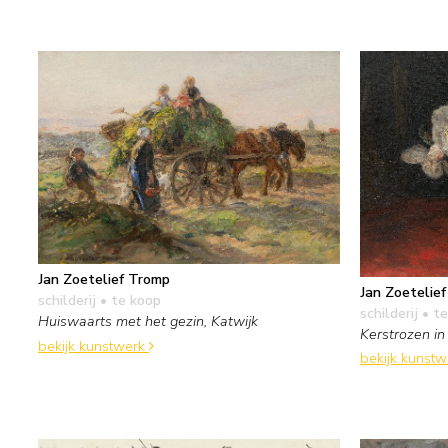
Jan Zoetelief Tromp
Jan Zoetelie
schilderij
• te koop
schilderij
• te
Huiswaarts met het gezin, Katwijk
Kerstrozen in
bekijk kunstwerk
bekijk kunst