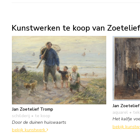
Kunstwerken te koop van Zoetelief
Jan Zoetelie
Jan Zoetelief Tromp
aquarel • te
schilderij
• te koop
Het kalfje vo
Door de duinen huiswaarts
bekijk kunst
bekijk kunstwerk