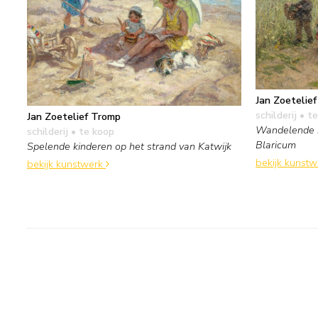
Jan Zoetelie
schilderij
• te
Jan Zoetelief Tromp
Wandelende k
schilderij
• te koop
Blaricum
Spelende kinderen op het strand van Katwijk
bekijk kunst
bekijk kunstwerk