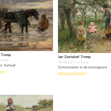
f Tromp
Jan Zoetelief Tromp
 koop
schilderij
• te koop
r, Katwijk
Schommelen in de boomgaard
werk
bekijk kunstwerk