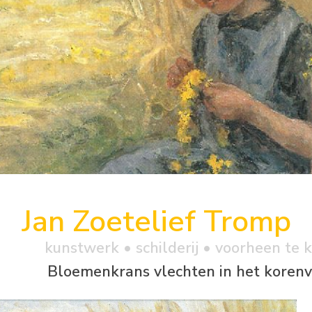
Jan Zoetelief Tromp
kunstwerk •
schilderij
• voorheen te 
Bloemenkrans vlechten in het korenv