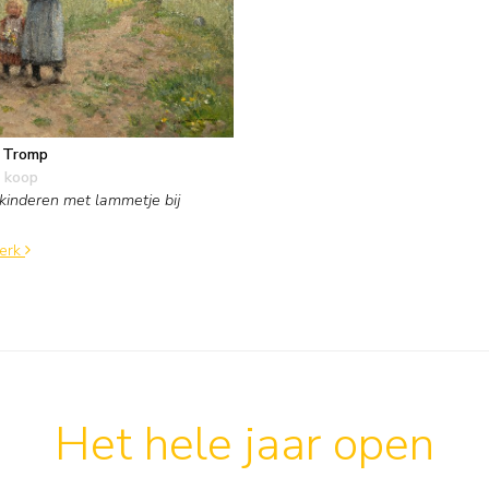
f Tromp
 koop
inderen met lammetje bij
werk
Het hele jaar open