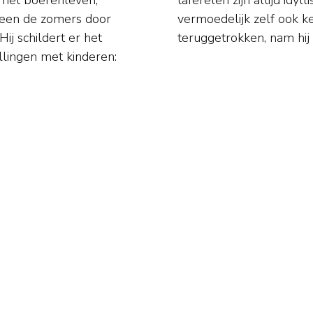
alleen de zomers door
of was en enigszins
ij schildert er het
teruggetrokken, nam hij
llingen met kinderen: