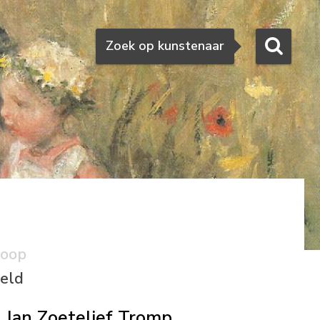
Zoeken
Zoek op kunstenaar
koop
eld
Jan Zoetelief Tromp