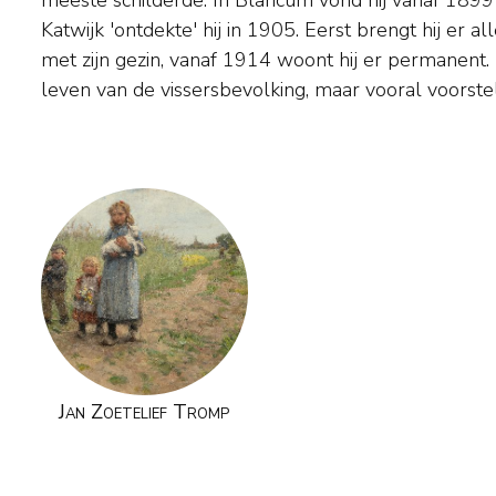
Katwijk 'ontdekte' hij in 1905. Eerst brengt hij er 
vermoedelijk zelf ook kende. Omdat de schilder do
met zijn gezin, vanaf 1914 woont hij er permanent. H
leven van de vissersbevolking, maar vooral voorste
Jan Zoetelief Tromp