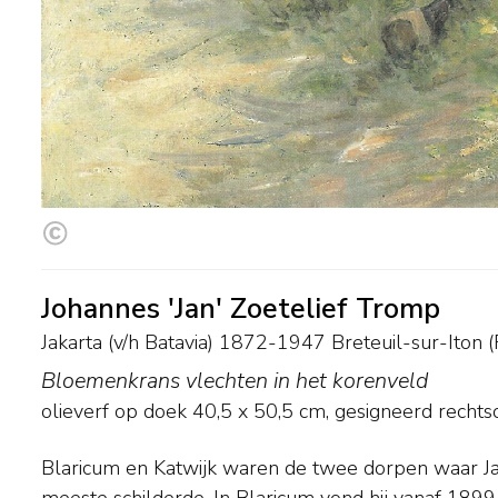
Johannes 'Jan' Zoetelief Tromp
Jakarta (v/h Batavia) 1872-1947 Breteuil-sur-Iton (F
Bloemenkrans vlechten in het korenveld
olieverf op doek
40,5
x
50,5
cm, gesigneerd rechts
Blaricum en Katwijk waren de twee dorpen waar J
spelend op het strand, geitjes hoedend of terugker
meeste schilderde. In Blaricum vond hij vanaf 189
taferelen zijn altijd idyllisch en stralen het famil