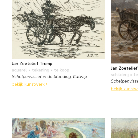
Jan Zoetelief Tromp
Jan Zoetelie
aquarel • tekening
• te koop
schilderij
• te
Schelpenvisser in de branding, Katwijk
Schelpenvisse
bekijk kunstwerk
bekijk kunst