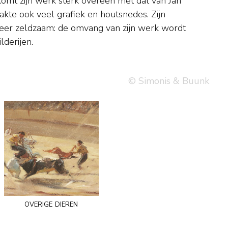
lderijen.
© Simonis & Buunk
overige dieren