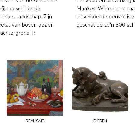
nius en van de Academie
ereen met dat van Jan
fijn geschilderde,
houtsnedes. Zijn
 enkel landschap. Zijn
 van zijn werk wordt
eelal van boven gezien
geschat op zo'n 300 schi
achtergrond. In
realisme
dieren