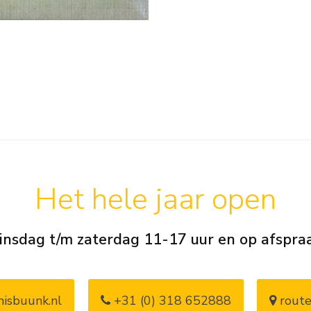
Het hele jaar open
insdag t/m zaterdag 11-17 uur en op afspra
isbuunk.nl
+31 (0) 318 652888
route