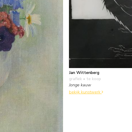
Jan Wittenberg
grafiek
• te koop
Jonge kauw
bekijk kunstwerk