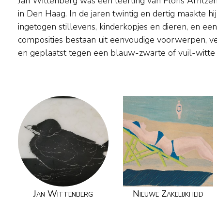
Jan Wittenberg was een leerling van Floris Arntze
eenvoud en uitwerking komt zijn werk sterk ov
in Den Haag. In de jaren twintig en dertig maakte hij 
Mankes. Wittenberg maakte ook veel grafiek en 
ingetogen stillevens, kinderkopjes en dieren, en een
geschilderde oeuvre is zeer zeldzaam: de omvang
composities bestaan uit eenvoudige voorwerpen, v
en geplaatst tegen een blauw-zwarte of vuil-witte 
Jan Wittenberg
Nieuwe Zakelijkheid