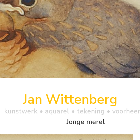
Jan Wittenberg
kunstwerk •
aquarel
• tekening • voorhee
Jonge merel