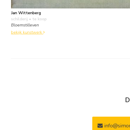
Jan Wittenberg
schilderij
• te koop
Bloemstilleven
bekijk kunstwerk
D
info@simon