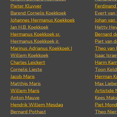
Pieter Kluyver
Ferdinand
Barend Cornelis Koekkoek
Evert van
Johannes Hermanus Koekkoek
Johan van
Jan H.B. Koekkoek
Hetty Hey
Hermanus Koekkoek sr.
Bernard 
Hermanus Koekkoek jr.
Piet van 
Marinus Adrianus Koekkoek I
Theo van
Willem Koekkoek
Isaac Israe
Charles Leickert
Harm Kam
Cornelis Lieste
Toon Keld
Jacob Maris
Herman K
Matthijs Maris
Max Lieb
Willem Maris
Artistide 
Anton Mauve
Kees Mak
Hendrik Willem Mesdag
Piet Mond
Bernard Pothast
Theo Nier