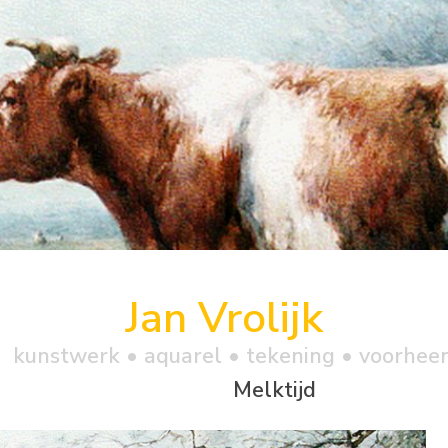
Jan Vrolijk
kunstwerk •
aquarel
• tekening • voorhee
Melktijd