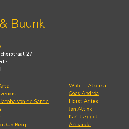
 & Buunk
s
scherstraat 27
Ede
d
Wobbe Alkema
Artz
Cees Andréa
tzenius
Horst Antes
 Jacoba van de Sande
Jan Altink
n
Karel Appel
r
Armando
n den Berg