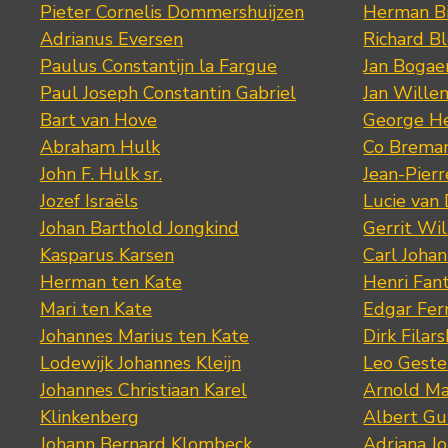
Pieter Cornelis Dommershuijzen
Herman Bi
Adrianus Eversen
Richard B
Paulus Constantijn la Fargue
Jan Bogae
Paul Joseph Constantin Gabriel
Jan Wille
Bart van Hove
George He
Abraham Hulk
Co Brema
John F. Hulk sr.
Jean-Pier
Jozef Israëls
Lucie van 
Johan Barthold Jongkind
Gerrit Wil
Kasparus Karsen
Carl Joha
Herman ten Kate
Henri Fan
Mari ten Kate
Edgar Fer
Johannes Marius ten Kate
Dirk Filars
Lodewijk Johannes Kleijn
Leo Geste
Johannes Christiaan Karel
Arnold Ma
Klinkenberg
Albert Gu
Johann Bernard Klombeck
Adriana J