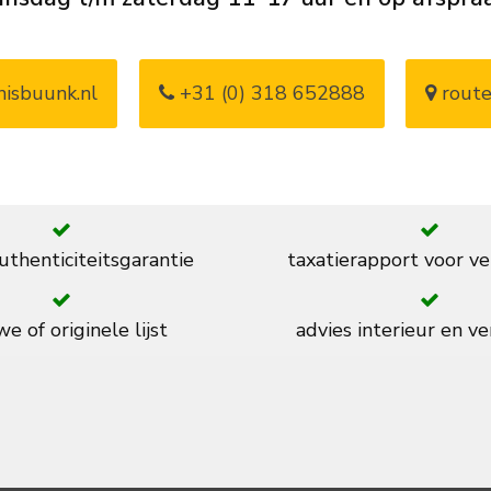
isbuunk.nl
+31 (0) 318 652888
route
thenticiteitsgarantie
taxatierapport voor ve
e of originele lijst
advies interieur en ve