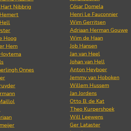
César Domela
 Hart Nibbrig
Henri Le Fauconnier
 Hemert
Wim Gerritsen
 Hell
Adriaan Herman Gouwe
ster
Wim de Haan
de Hoog
Job Hansen
der Hem
Jan van Heel
 Hoytema
Johan van Hell
ls
Anton Heyboer
erlingh Onnes
Jemmy van Hoboken
er
Willem Hussem
ruyder
Jan Jordens
ermann
Otto B. de Kat
Maillol
Theo Kurpershoek
s
Will Leewens
riaan
Ger Lataster
meijer