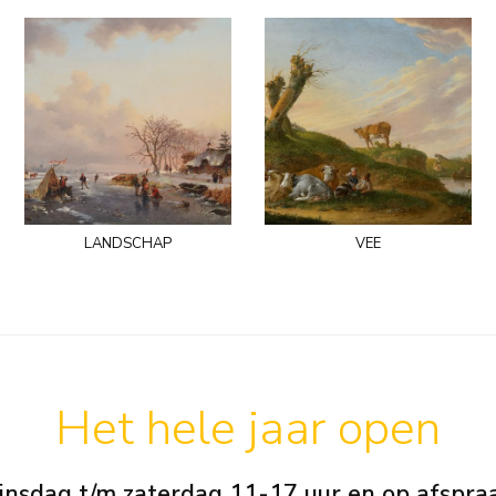
landschap
vee
Het hele jaar open
insdag t/m zaterdag 11-17 uur en op afspra