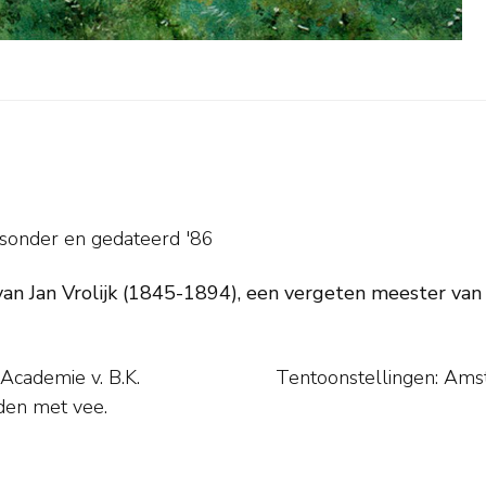
tsonder en
gedateerd '86
van Jan Vrolijk (1845-1894), een vergeten meester van 
 Academie v. B.K.
Tentoonstellingen: Am
iden met vee.