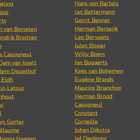
Hans von Bartels
eling
Jan Battermann
loos
Gerrit Benner
rts
Herman Berserik
m van Borselen
Leo Bervoets
ndrik Breitner
Jules Bissier
n
Willy Boers
re Cassigneul
Jan Bogaerts
Dam van Isselt
Kees van Bohemen
lem Dijsselhof
Eugène Brands
n Eldh
Maurice Brianchon
tin-Latour
Herman Brood
nhout
Cassigneul
ki
Constant
l
Corneille
rc Gorter
Johan Dijkstra
illaume
Jef Diederen
ohanna Haanen