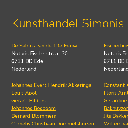
Kunsthandel Simonis
De Salons van de 19e Eeuw
Fischerhui
Notaris Fischerstraat 30
Notaris Fi
6711 BD Ede
6711 BB 
Nederland
Nederlan
Johannes Evert Hendrik Akkeringa
Constant 
Louis Apol
Floris Arn
Gerard Bilders
Gerardine
Johannes Bosboom
Bakhuyze
Bernard Blommers
Jits Bakke
Cornelis Christiaan Dommelshuizen
Willem va