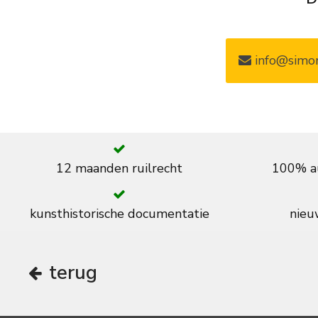
info@simon
12 maanden ruilrecht
100% au
kunsthistorische documentatie
nieuw
terug