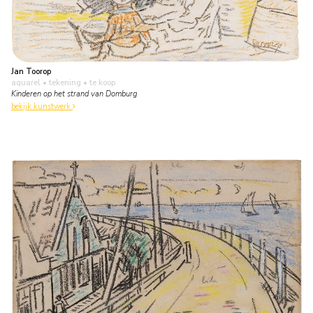
Jan Toorop
aquarel • tekening
• te koop
Kinderen op het strand van Domburg
bekijk kunstwerk