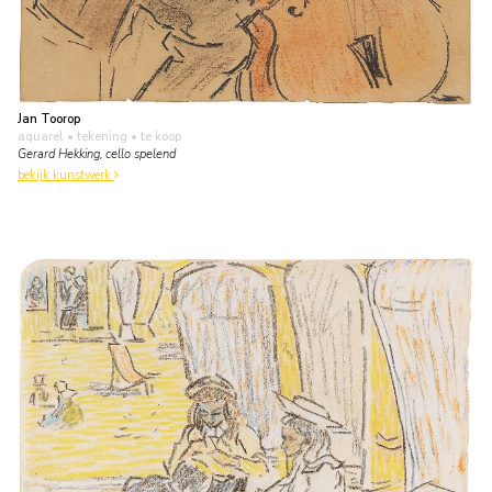
Jan Toorop
aquarel • tekening
• te koop
Gerard Hekking, cello spelend
bekijk kunstwerk