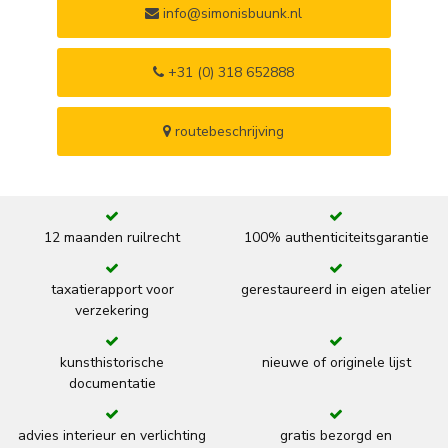
info@simonisbuunk.nl
+31 (0) 318 652888
routebeschrijving
12 maanden ruilrecht
100% authenticiteitsgarantie
taxatierapport voor
gerestaureerd in eigen atelier
verzekering
kunsthistorische
nieuwe of originele lijst
documentatie
advies interieur en verlichting
gratis bezorgd en