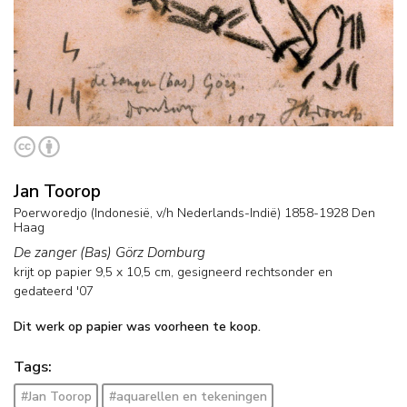
Jan Toorop
Poerworedjo (Indonesië, v/h Nederlands-Indië) 1858-1928 Den
Haag
De zanger (Bas) Görz Domburg
krijt op papier
9,5
x
10,5
cm, gesigneerd rechtsonder en
gedateerd '07
Dit werk op papier was voorheen te koop.
Tags:
#Jan Toorop
#aquarellen en tekeningen