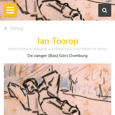
terug
Jan Toorop
kunstwerk •
aquarel
• tekening • voorheen te koop
De zanger (Bas) Görz Domburg