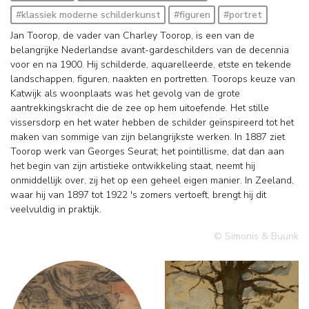
#klassiek moderne schilderkunst
#figuren
#portret
Jan Toorop, de vader van Charley Toorop, is een van de
belangrijke Nederlandse avant-gardeschilders van de decennia
voor en na 1900. Hij schilderde, aquarelleerde, etste en tekende
landschappen, figuren, naakten en portretten. Toorops keuze van
Katwijk als woonplaats was het gevolg van de grote
aantrekkingskracht die de zee op hem uitoefende. Het stille
vissersdorp en het water hebben de schilder geïnspireerd tot het
maken van sommige van zijn belangrijkste werken. In 1887 ziet
Toorop werk van Georges Seurat; het pointillisme, dat dan aan
het begin van zijn artistieke ontwikkeling staat, neemt hij
onmiddellijk over, zij het op een geheel eigen manier. In Zeeland,
waar hij van 1897 tot 1922 's zomers vertoeft, brengt hij dit
veelvuldig in praktijk.
© Simonis & Buunk