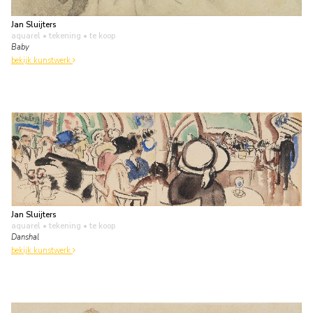
Jan Sluijters
aquarel • tekening
• te koop
Baby
bekijk kunstwerk
Jan Sluijters
aquarel • tekening
• te koop
Danshal
bekijk kunstwerk