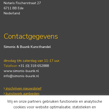
Notaris Fischerstraat 27
6711 BB Ede
Nederland
Contactgegevens
Simonis & Buunk Kunsthandel
dinsdag t/m zaterdag van 11-17 uur.
Telefoon
+31 (0) 318 652888
www.simonis-buunk.nl
info@simonis-buunk.nl
inschrijven nieuwsbrief
kunstwerk aanbieden
Wij en onze partners gebruiken functionele en analytische
cookies voor website optimalisatie, statistieken en
Algemene voorwaarden