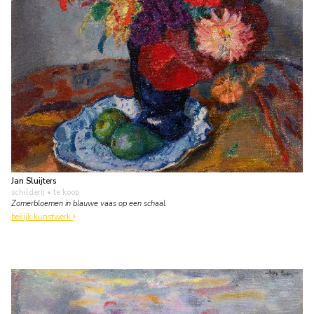
Jan Sluijters
schilderij
• te koop
Zomerbloemen in blauwe vaas op een schaal
bekijk kunstwerk