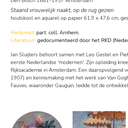
Den Bosch 1881-1957 Amsterdam
Staand vrouwelijk naakt, op de rug gezien
houtskool en aquarel op papier
61,9
x
47,6
cm, ges
Herkomst:
part. coll. Arnhem.
Literatuur:
gedocumenteerd door het RKD (Nederla
Jan Sluijters behoort samen met Leo Gestel en Pie
nieuwe vormentaal. Sluijters zocht in zijn werk naar de
eerste Nederlandse 'modernen'. Zijn opleiding kree
innerlijke gevoelens door middel van verandering van zichtb
Rijksacademie in Amsterdam. Een daaropvolgend verb
een uitbundig, niet realistisch kleurgebruik. Landsc
1907) en kennismaking met het werk van Van Gogh
zijn vroege werk voor. Stillevens, naakten en portretten
Fauves, waaronder Gauguin, leidde tot de ontwikke