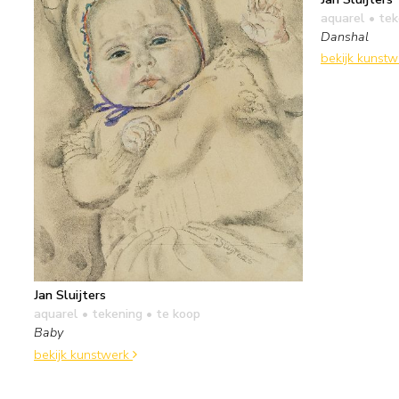
aquarel • te
Danshal
bekijk kunst
Jan Sluijters
aquarel • tekening
• te koop
Baby
bekijk kunstwerk