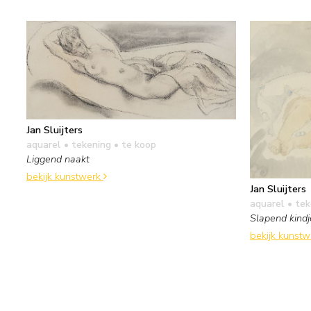
Jan Sluijters
aquarel • tekening
• te koop
Liggend naakt
bekijk kunstwerk
Jan Sluijters
aquarel • te
Slapend kindj
bekijk kunst