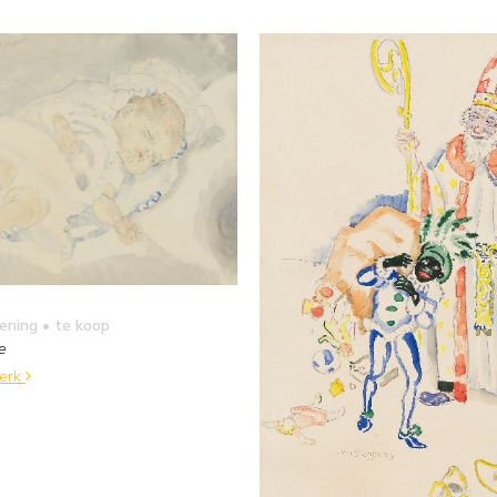
kening
• te koop
e
werk