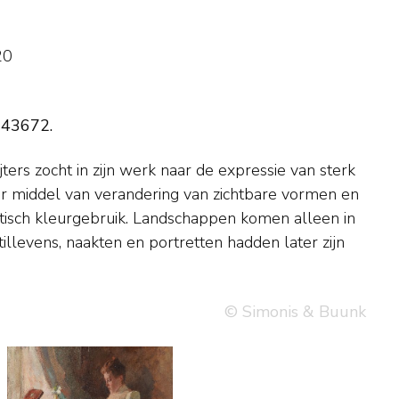
20
143672.
© Simonis & Buunk