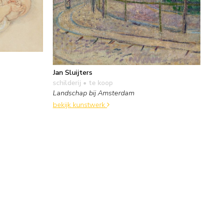
Jan Sluijters
schilderij
• te koop
Landschap bij Amsterdam
bekijk kunstwerk