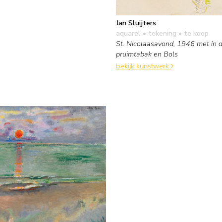
Jan Sluijters
aquarel • tekening
• te koop
St. Nicolaasavond, 1946 met in 
pruimtabak en Bols
bekijk kunstwerk