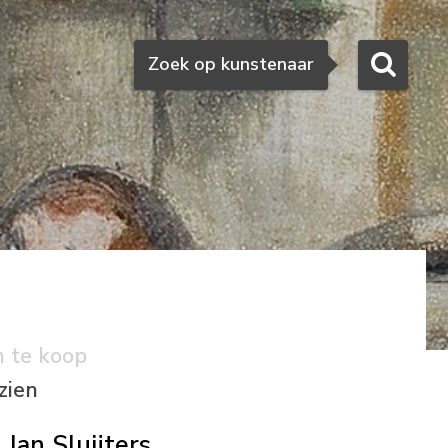
Zoeken
Zoek op kunstenaar
n te koop
zien
Jan Sluijters