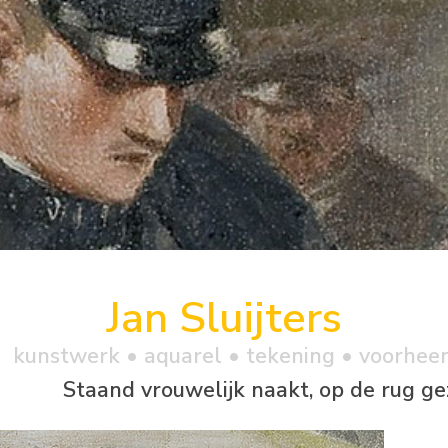
Jan Sluijters
kunstwerk •
aquarel
• tekening • voorhee
Staand vrouwelijk naakt, op de rug ge