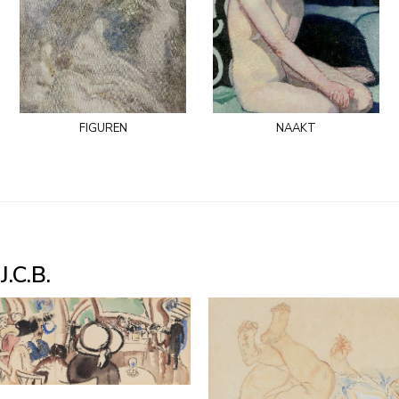
figuren
naakt
.C.B.