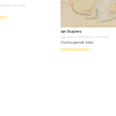
kening
• te koop
werk
Jan Sluijters
aquarel • tekening
• te koop
Duimzuigende baby
bekijk kunstwerk