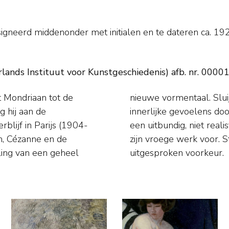
igneerd middenonder met initialen en
te dateren ca. 19
nds Instituut voor Kunstgeschiedenis) afb. nr. 0000
t Mondriaan tot de
 expressie van sterk
g hij aan de
are vormen en
lijf in Parijs (1904-
happen komen alleen in
, Cézanne en de
 hadden later zijn
ling van een geheel
uitgesproken voorkeur.