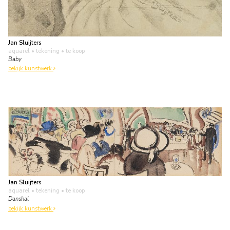
Jan Sluijters
aquarel • tekening
• te koop
Baby
bekijk kunstwerk
Jan Sluijters
aquarel • tekening
• te koop
Danshal
bekijk kunstwerk