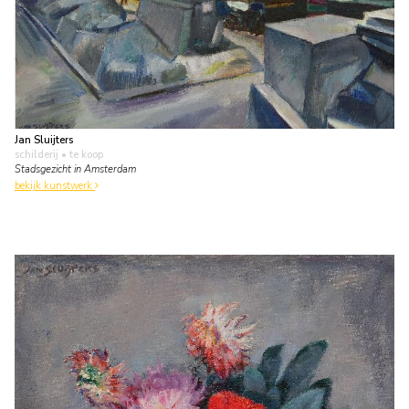
Jan Sluijters
schilderij
• te koop
Stadsgezicht in Amsterdam
bekijk kunstwerk