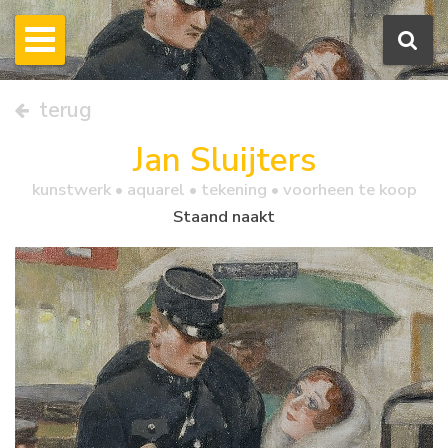
terug
Jan Sluijters
kunstwerk •
aquarel
• tekening • voorheen te koop
Staand naakt