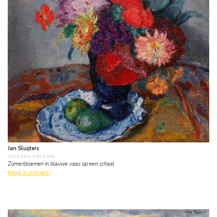
Jan Sluijters
schilderij
• te koop
Zomerbloemen in blauwe vaas op een schaal
bekijk kunstwerk