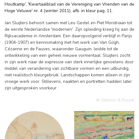
Houtkamp', 'Kwartaalblad van de Vereniging van Vrienden van de
Hoge Veluwe' nr. 4 (winter 2011), afb. in kleur pag. 11.
Jan Sluijters behoort samen met Leo Gestel en Piet Mondriaan tot
de eerste Nederlandse 'modernen'. Zijn opleiding kreeg hij aan de
Rijksacademie in Amsterdam. Een daaropvolgend verblijf in Parijs
(1904-1907) en kennismaking met het werk van Van Gogh,
Cézanne en de Fauves, waaronder Gauguin, leidde tot de
ontwikkeling van een geheel nieuwe vormentaal. Sluijters zocht
in zijn werk naar de expressie van sterk innerlijke gevoelens door
middel van verandering van zichtbare vormen en een uitbundig,
niet realistisch kleurgebruik. Landschappen komen alleen in zijn
vroege werk voor. Stillevens, naakten en portretten hadden later
zijn uitgesproken voorkeur.
© Simonis & Buunk