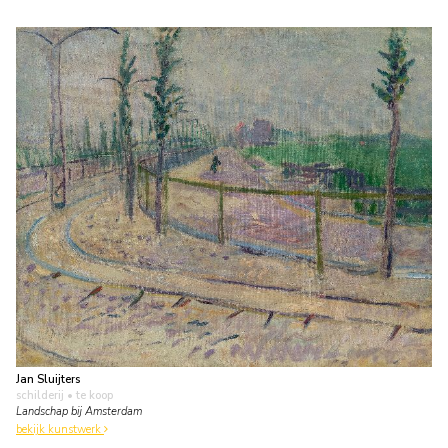
Jan Sluijters
schilderij
• te koop
Landschap bij Amsterdam
bekijk kunstwerk