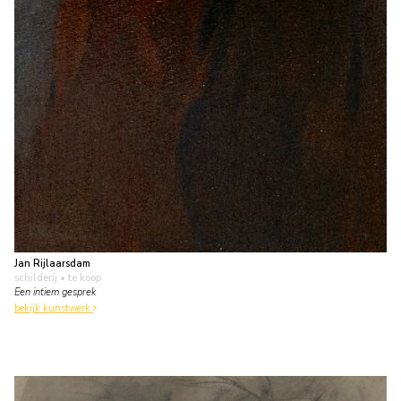
Jan Rijlaarsdam
schilderij
• te koop
Een intiem gesprek
bekijk kunstwerk