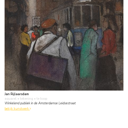
Jan Rijlaarsdam
aquarel • tekening
• te koop
Winkelend publiek in de Amsterdamse Leidsestraat
bekijk kunstwerk