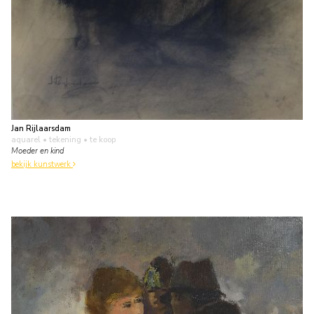
Jan Rijlaarsdam
aquarel • tekening
• te koop
Moeder en kind
bekijk kunstwerk