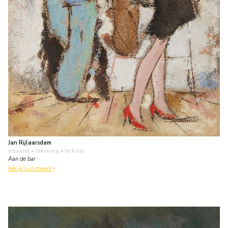
Jan Rijlaarsdam
aquarel • tekening
• te koop
Aan de bar
bekijk kunstwerk