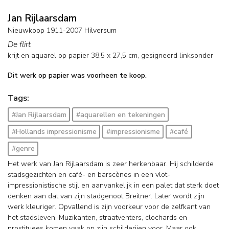
Jan Rijlaarsdam
Nieuwkoop 1911-2007 Hilversum
De flirt
krijt en aquarel op papier
38,5
x
27,5
cm, gesigneerd linksonder
Dit werk op papier was voorheen te koop.
Tags:
#Jan Rijlaarsdam
#aquarellen en tekeningen
#Hollands impressionisme
#impressionisme
#café
#genre
Het werk van Jan Rijlaarsdam is zeer herkenbaar. Hij schilderde
stadsgezichten en café- en barscènes in een vlot-
impressionistische stijl en aanvankelijk in een palet dat sterk doet
denken aan dat van zijn stadgenoot Breitner. Later wordt zijn
werk kleuriger. Opvallend is zijn voorkeur voor de zelfkant van
het stadsleven. Muzikanten, straatventers, clochards en
prostituees komen vaak op zijn schilderijen voor. Maar ook