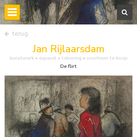
terug
Jan Rijlaarsdam
kunstwerk •
aquarel
• tekening • voorheen te koop
De flirt