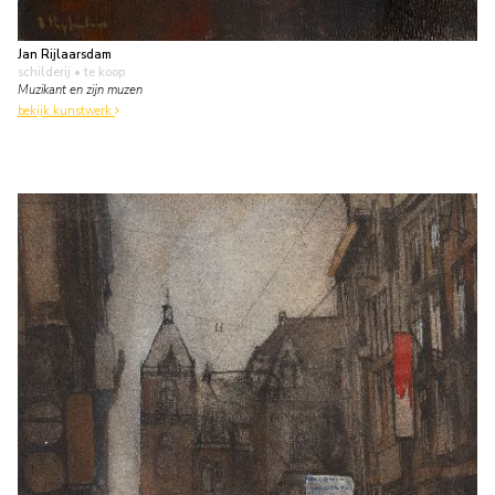
Jan Rijlaarsdam
schilderij
• te koop
Muzikant en zijn muzen
bekijk kunstwerk