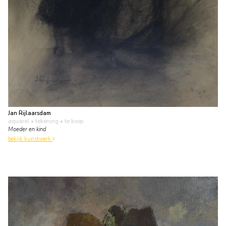
Jan Rijlaarsdam
aquarel • tekening
• te koop
Moeder en kind
bekijk kunstwerk