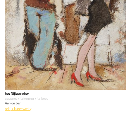
Jan Rijlaarsdam
aquarel • tekening
• te koop
Aan de bar
bekijk kunstwerk