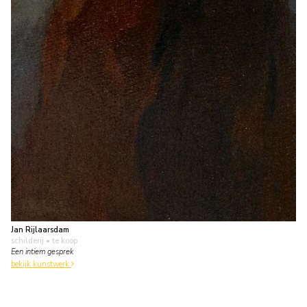
Jan Rijlaarsdam
schilderij
• te koop
Een intiem gesprek
bekijk kunstwerk