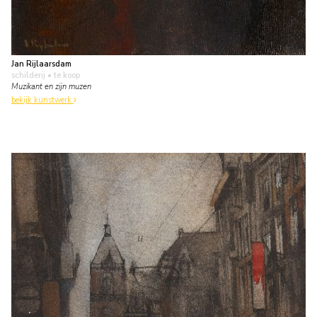
Jan Rijlaarsdam
schilderij
• te koop
Muzikant en zijn muzen
bekijk kunstwerk