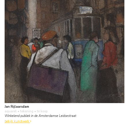
Jan Rijlaarsdam
aquarel • tekening
• te koop
Winkelend publiek in de Amsterdamse Leidsestraat
bekijk kunstwerk