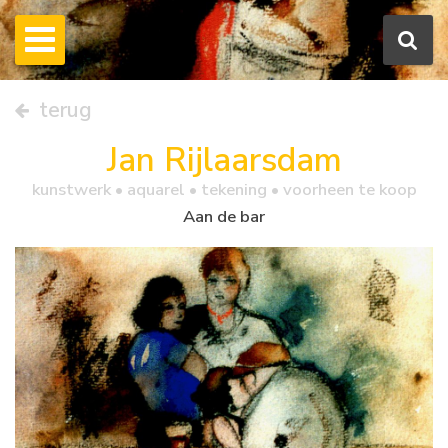
terug
Jan Rijlaarsdam
kunstwerk •
aquarel
• tekening • voorheen te koop
Aan de bar