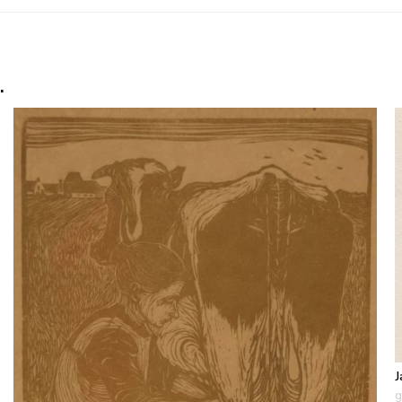
.
J
g