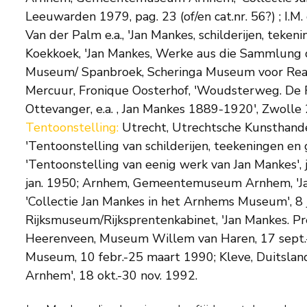
Leeuwarden 1979, pag. 23 (of/en cat.nr. 56?) ; I.M
Van der Palm e.a., 'Jan Mankes, schilderijen, teke
Koekkoek, 'Jan Mankes, Werke aus die Sammlung d
Museum/ Spanbroek, Scheringa Museum voor Reali
Mercuur, Fronique Oosterhof, 'Woudsterweg. De Fr
Ottevanger, e.a. , Jan Mankes 1889-1920', Zwolle 20
Tentoonstelling:
Utrecht, Utrechtsche Kunsthande
'Tentoonstelling van schilderijen, teekeningen e
'Tentoonstelling van eenig werk van Jan Mankes',
jan. 1950; Arnhem, Gemeentemuseum Arnhem, 'Jan
'Collectie Jan Mankes in het Arnhems Museum', 8 
Rijksmuseum/Rijksprentenkabinet, 'Jan Mankes. Pren
Heerenveen, Museum Willem van Haren, 17 sept.
Museum, 10 febr.-25 maart 1990; Kleve, Duitsl
Arnhem', 18 okt.-30 nov. 1992.