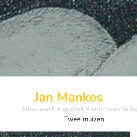
Jan Mankes
kunstwerk •
grafiek
• voorheen te k
Twee muizen