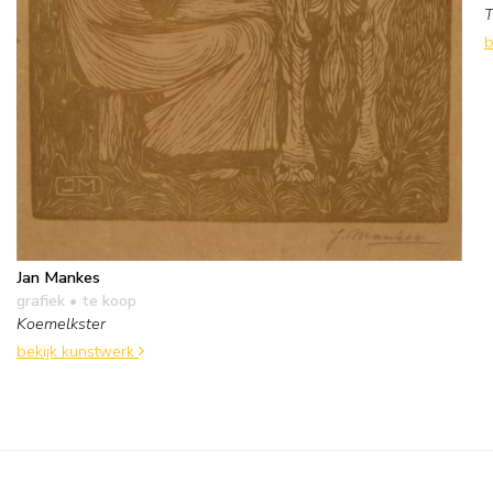
T
b
Jan Mankes
grafiek
• te koop
Koemelkster
bekijk kunstwerk