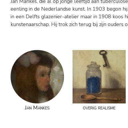
Jan Mankes, die al op jonge leeftijd aan tuberculos
waar kleine, fijngeschilderde landschapjes, mensen
eenling in de Nederlandse kunst. In 1903 begon hij
ontstonden. Zijn werk wordt gekenmerkt door e
in een Delfts glazenier-atelier maar in 1908 koos hij
kunstenaarschap. Hij trok zich terug bij zijn ouders 
Jan Mankes
overig realisme