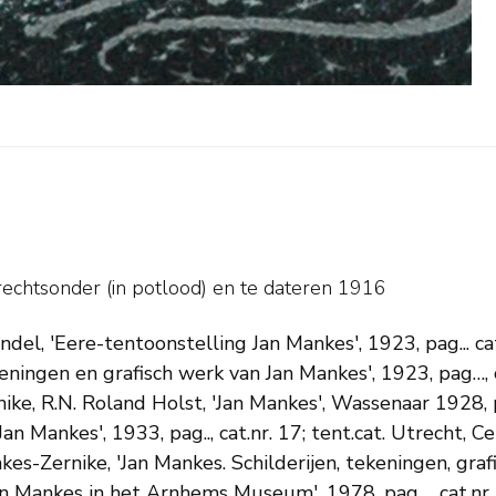
echtsonder (in potlood) en
te dateren 1916
ndel, 'Eere-tentoonstelling Jan Mankes', 1923, pag... c
eningen en grafisch werk van Jan Mankes', 1923, pag…, ca
ike, R.N. Roland Holst, 'Jan Mankes', Wassenaar 1928
an Mankes', 1933, pag.., cat.nr. 17; tent.cat. Utrecht,
nkes-Zernike, 'Jan Mankes. Schilderijen, tekeningen, graf
ankes in het Arnhems Museum', 1978, pag…, cat.nr. 21