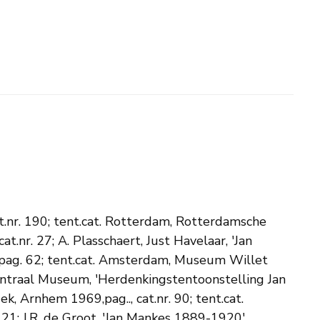
at.nr. 190; tent.cat. Rotterdam, Rotterdamsche
t.nr. 27; A. Plasschaert, Just Havelaar, 'Jan
, pag. 62; tent.cat. Amsterdam, Museum Willet
 Centraal Museum, 'Herdenkingstentoonstelling Jan
iek, Arnhem 1969,pag.., cat.nr. 90; tent.cat.
; J.R. de Groot, 'Jan Mankes 1889-1920',