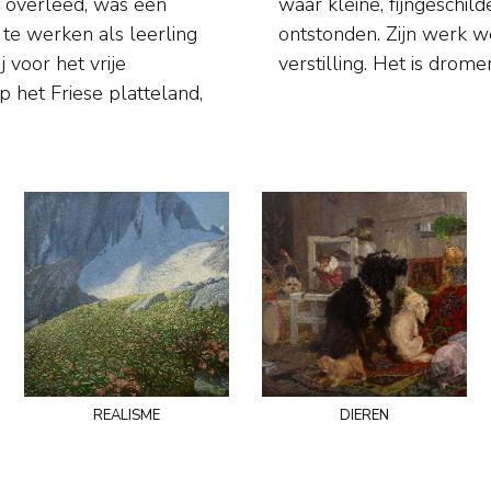
e overleed, was een
, dieren en bloemen
 te werken als leerling
en grote soberheid en
 voor het vrije
verstilling. Het is drom
op het Friese platteland,
realisme
dieren