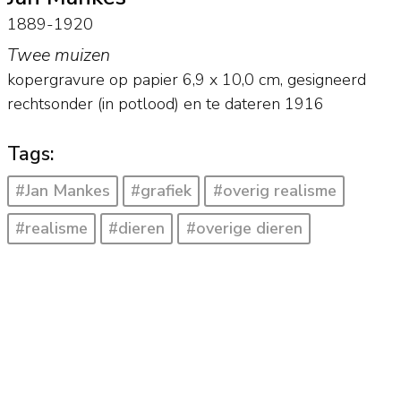
1889-1920
Twee muizen
kopergravure op papier
6,9
x
10,0
cm, gesigneerd
rechtsonder (in potlood) en
te dateren 1916
Tags:
#Jan Mankes
#grafiek
#overig realisme
#realisme
#dieren
#overige dieren