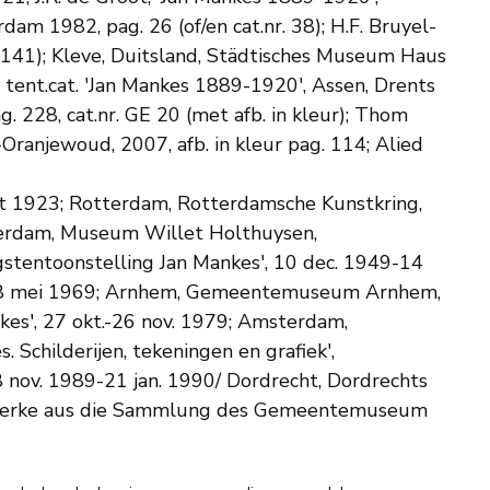
dam 1982, pag. 26 (of/en cat.nr. 38); H.F. Bruyel-
g. 141); Kleve, Duitsland, Städtisches Museum Haus
tent.cat. 'Jan Mankes 1889-1920', Assen, Drents
28, cat.nr. GE 20 (met afb. in kleur); Thom
ranjewoud, 2007, afb. in kleur pag. 114; Alied
art 1923; Rotterdam, Rotterdamsche Kunstkring,
msterdam, Museum Willet Holthuysen,
gstentoonstelling Jan Mankes', 10 dec. 1949-14
il-18 mei 1969; Arnhem, Gemeentemuseum Arnhem,
kes', 27 okt.-26 nov. 1979; Amsterdam,
 Schilderijen, tekeningen en grafiek',
ov. 1989-21 jan. 1990/ Dordrecht, Dordrechts
s, Werke aus die Sammlung des Gemeentemuseum