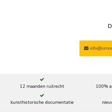
D
info@simon
12 maanden ruilrecht
100% au
kunsthistorische documentatie
nieuw