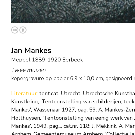
Jan Mankes
Meppel 1889-1920 Eerbeek
Twee muizen
kopergravure op papier
6,9
x
10,0
cm, gesigneerd r
Literatuur:
tent.cat. Utrecht, Utrechtsche Kunstha
Kunstkring, 'Tentoonstelling van schilderijen, teek
Mankes', Wassenaar 1927, pag. 59; A. Mankes-Zern
Holthuysen, 'Tentoonstelling van eenig werk van J
Mankes', 1949, pag..., cat.nr. 118; J. Mekkink, A. Ma
Arnhem, Gemeentemuseum Arnhem, 'Collectie Jan M