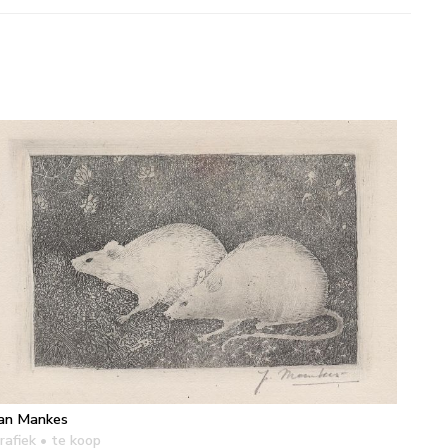
an Mankes
rafiek
• te koop