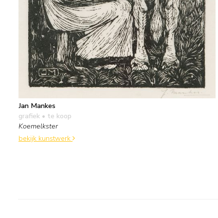
Jan Mankes
grafiek
• te koop
Koemelkster
bekijk kunstwerk