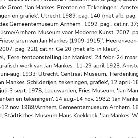
. de Groot, 'Jan Mankes. Prenten en Tekeningen', Amster
ningen en grafiek', Utrecht 1989, pag. 140 (met afb. pa
es Gemeentemuseum Arnhem', 1992, pag.., cat.nr. 37; 
sme/Arnhem, Museum voor Moderne Kunst, 2007, pag. 2
iese jaren van Jan Mankes (1909-1915)', Heerenveen-O
07, pag. 228, cat.nr. Ge 20 (met afb. in kleur).
l, 'Eere-tentoonstelling Jan Mankes', 24 febr.-24 ma
n grafisch werk van Jan Mankes', 11-29 april 1923; A
 juni-aug. 1933; Utrecht, Centraal Museum, 'Herdenkin
 Mankes. Schilderijen, tekeningen, grafiek', 12 apr
juli-3 sept. 1978; Leeuwarden, Fries Museum, 'Jan Man
ten en tekeningen', 14 aug.-14 nov. 1982; 'Jan Mankes.
-12 nov. 1989/Arnhem, Gemeentemuseum Arnhem, 18 n
and, Städtisches Museum Haus Koekkoek, 'Jan Manke