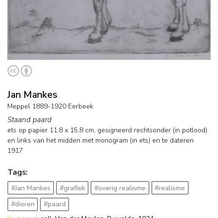
Jan Mankes
Meppel 1889-1920 Eerbeek
Staand paard
ets op papier
11,8
x
15,8
cm, gesigneerd rechtsonder (in potlood)
en links van het midden met monogram (in ets) en
te dateren
1917
Tags:
#Jan Mankes
#grafiek
#overig realisme
#realisme
#dieren
#paard