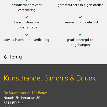
taxatierapport voor
gerestaureerd in eigen atelier
verzekering
kunsthistorische
nieuwe of originele lijst
documentatie
advies interieur en verlichting
gratis bezorgd en
opgehangen
terug
Kunsthandel Simonis & Buunk
De Salons van de 19e Eeuw
Notaris Fischerstraat 30
6711 BD Ede