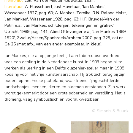
Herkomst:
coll. Van der Meulen-Buwalda, 1924.
Literatuur:
A. Plasschaert, Just Havelaar, 'Jan Mankes',
Wassenaar 1927, pag. 60; A. Mankes-Zernike, R.N. Roland Holst,
'Jan Mankes', Wassenaar 1928, pag. 63; H.F. Bruydel-Van der
Palm e.a., 'Jan Mankes, schilderijen, tekeningen en grafiek',
Utrecht 1989, pag. 141; Alied Ottevanger e.a., 'Jan Mankes 1889-
1920', Zwolle/Assen/Spanbroek/Arnhem 2007, pag. 229, cat.nr.
Ge 25 (met afb., van een ander exemplaar, in kleur).
Jan Mankes, die al op jonge leeftijd aan tuberculose overleed,
was een eenling in de Nederlandse kunst. In 1903 begon hij te
werken als leerling in een Delfts glazenier-atelier maar in 1908
koos hij voor het vrije kunstenaarschap. Hij trok zich terug bij zijn
ouders op het Friese platteland, waar kleine, fijngeschilderde
landschapjes, mensen, dieren en bloemen ontstonden. Zijn werk
wordt gekenmerkt door een grote soberheid en verstilling. Het is
dromerig, vaag symbolistisch en vooral kwetsbaar.
© Simonis & Buunk