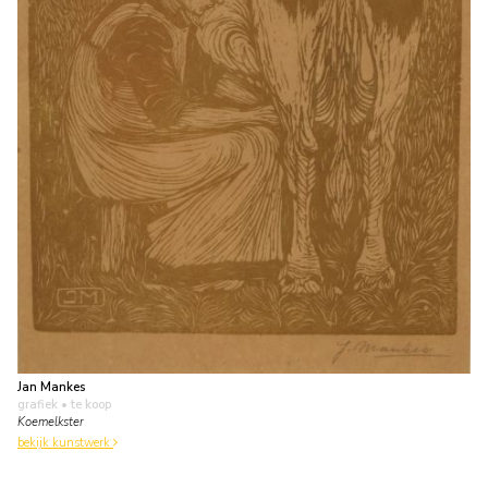
Jan Mankes
grafiek
• te koop
Koemelkster
bekijk kunstwerk