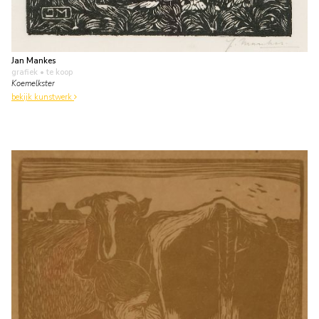
Jan Mankes
grafiek
• te koop
Koemelkster
bekijk kunstwerk