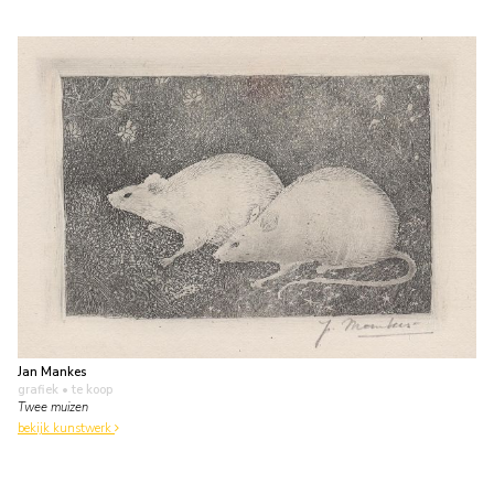
Jan Mankes
grafiek
• te koop
Twee muizen
bekijk kunstwerk