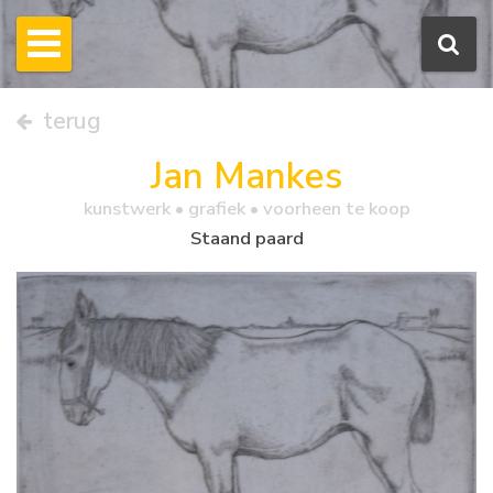
terug
Jan Mankes
kunstwerk •
grafiek
• voorheen te koop
Staand paard