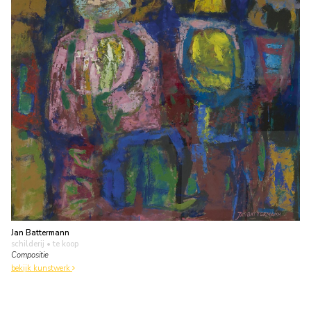
Jan Battermann
schilderij
• te koop
Compositie
bekijk kunstwerk