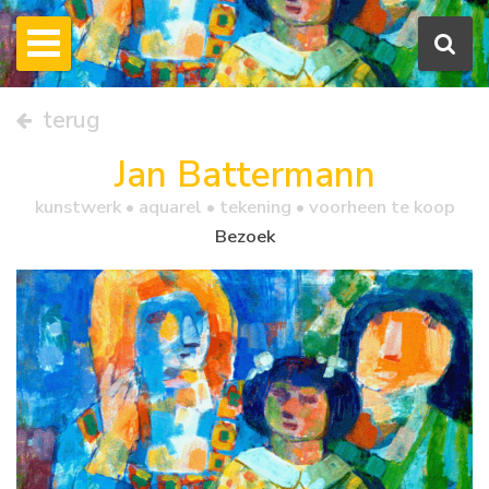
terug
Jan Battermann
kunstwerk •
aquarel
• tekening • voorheen te koop
Bezoek