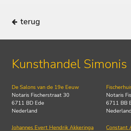
terug
Kunsthandel Simonis
De Salons van de 19e Eeuw
Fischerhui
Notaris Fischerstraat 30
Notaris Fi
6711 BD Ede
6711 BB 
Nederland
Nederlan
Johannes Evert Hendrik Akkeringa
Constant 