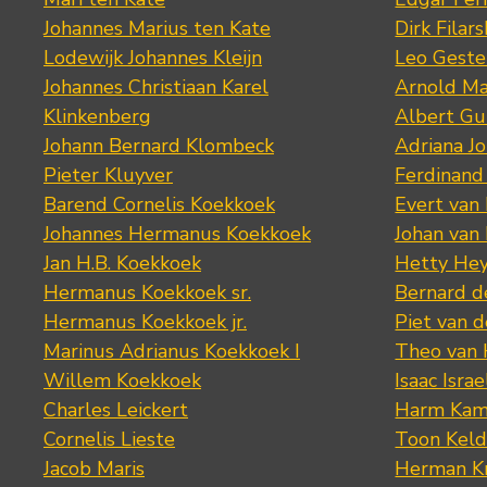
Johannes Marius ten Kate
Dirk Filars
Lodewijk Johannes Kleijn
Leo Geste
Johannes Christiaan Karel
Arnold Ma
Klinkenberg
Albert Gu
Johann Bernard Klombeck
Adriana J
Pieter Kluyver
Ferdinand
Barend Cornelis Koekkoek
Evert van
Johannes Hermanus Koekkoek
Johan van
Jan H.B. Koekkoek
Hetty Hey
Hermanus Koekkoek sr.
Bernard 
Hermanus Koekkoek jr.
Piet van 
Marinus Adrianus Koekkoek I
Theo van
Willem Koekkoek
Isaac Israe
Charles Leickert
Harm Kam
Cornelis Lieste
Toon Keld
Jacob Maris
Herman K