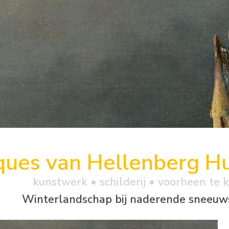
ques van Hellenberg H
kunstwerk •
schilderij
• voorheen te 
Winterlandschap bij naderende sneeu