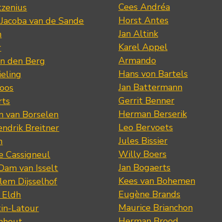
Cees Andréa
tzenius
Horst Antes
 Jacoba van de Sande
Jan Altink
n
Karel Appel
r
Armando
n den Berg
Hans von Bartels
eling
Jan Battermann
loos
Gerrit Benner
rts
Herman Berserik
m van Borselen
Leo Bervoets
ndrik Breitner
Jules Bissier
n
Willy Boers
re Cassigneul
Jan Bogaerts
Dam van Isselt
Kees van Bohemen
lem Dijsselhof
Eugène Brands
n Eldh
Maurice Brianchon
tin-Latour
Herman Brood
nhout