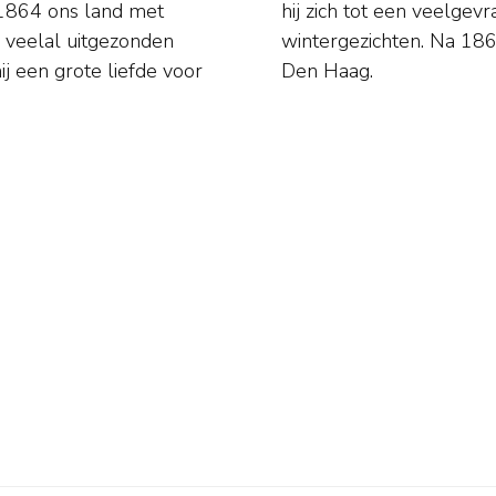
 1864 ons land met
ntische zomer- en
er veelal uitgezonden
selend in Arnhem en
j een grote liefde voor
Den Haag.