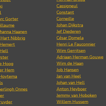
Cassigneul
ki
Constant
l
Corneille
rc Gorter
Johan Dijkstra
illaume
Jef Diederen
ohanna Haanen
César Domela
 Hart Nibbrig
Henri Le Fauconnier
 Hemert
Wim Gerritsen
 Hell
Adriaan Herman Gouwe
ster
Wim de Haan
de Hoog
Job Hansen
der Hem
Jan van Heel
 Hoytema
Johan van Hell
ls
Anton Heyboer
erlingh Onnes
Jemmy van Hoboken
er
Willem Hussem
ruyder