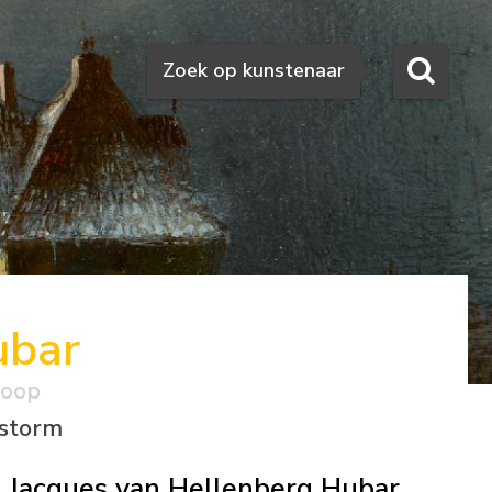
Zoeken
Zoek op kunstenaar
ubar
koop
wstorm
Jacques van Hellenberg Hubar