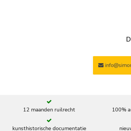
D
info@simon
12 maanden ruilrecht
100% au
kunsthistorische documentatie
nieuw