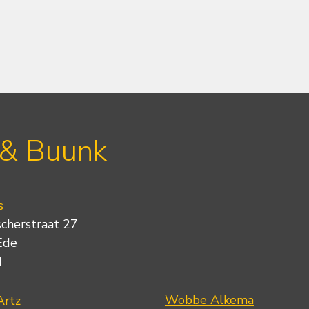
 & Buunk
s
scherstraat 27
Ede
d
Wobbe Alkema
Artz