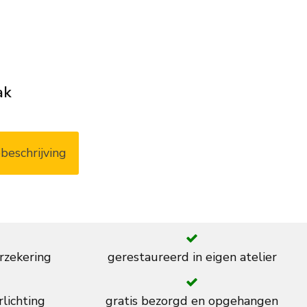
ak
beschrijving
rzekering
gerestaureerd in eigen atelier
rlichting
gratis bezorgd en opgehangen