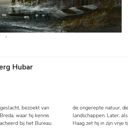
berg Hubar
 geslacht, bezoekt van
ekende en geschilderde
Breda, waar hij kennis
ent Dragonders in Den
acheerd bij het Bureau
tsen voort en ontwikkelt