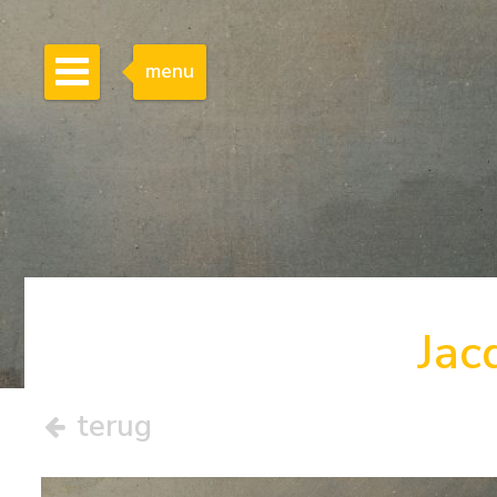
menu
Jac
terug