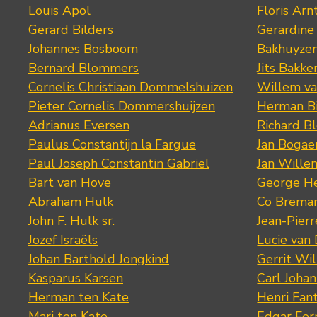
Louis Apol
Floris Arn
Gerard Bilders
Gerardine
Johannes Bosboom
Bakhuyze
Bernard Blommers
Jits Bakke
Cornelis Christiaan Dommelshuizen
Willem va
Pieter Cornelis Dommershuijzen
Herman Bi
Adrianus Eversen
Richard B
Paulus Constantijn la Fargue
Jan Bogae
Paul Joseph Constantin Gabriel
Jan Wille
Bart van Hove
George He
Abraham Hulk
Co Brema
John F. Hulk sr.
Jean-Pier
Jozef Israëls
Lucie van 
Johan Barthold Jongkind
Gerrit Wil
Kasparus Karsen
Carl Joha
Herman ten Kate
Henri Fan
Mari ten Kate
Edgar Fer