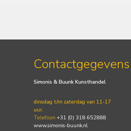
Contactgegevens
Simonis & Buunk Kunsthandel
dinsdag t/m zaterdag van 11-17
uur.
Telefoon
+31 (0) 318 652888
www.simonis-buunk.nl