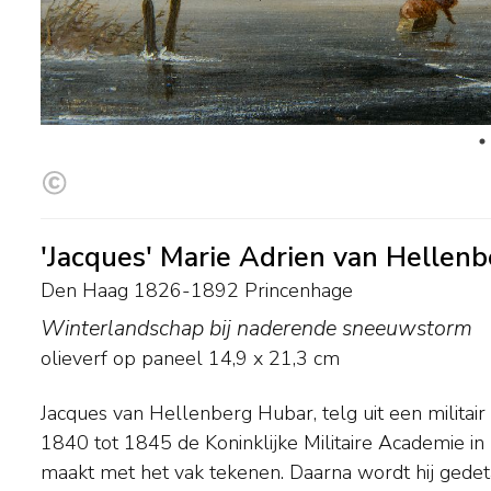
'Jacques' Marie Adrien van Hellen
Den Haag 1826-1892 Princenhage
Winterlandschap bij naderende sneeuwstorm
olieverf op paneel
14,9
x
21,3
cm
Jacques van Hellenberg Hubar, telg uit een militair
de ongerepte natuur, die vorm krijgt in tal van get
1840 tot 1845 de Koninklijke Militaire Academie in 
landschappen. Later, als kapitein van het Regim
maakt met het vak tekenen. Daarna wordt hij gedet
Haag zet hij in zijn vrije tijd het schilderen en sche