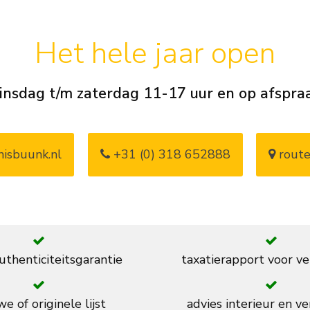
Het hele jaar open
insdag t/m zaterdag 11-17 uur en op afspra
isbuunk.nl
+31 (0) 318 652888
route
thenticiteitsgarantie
taxatierapport voor ve
e of originele lijst
advies interieur en ve