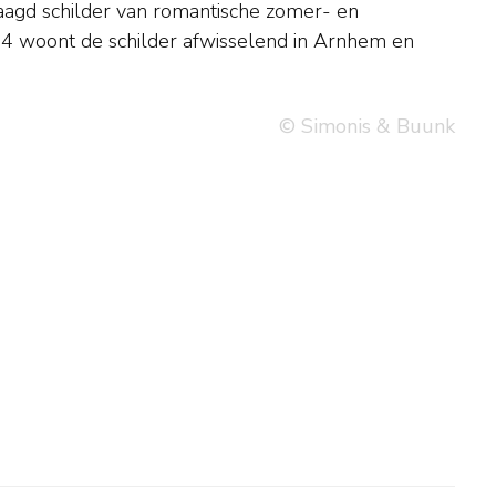
© Simonis & Buunk