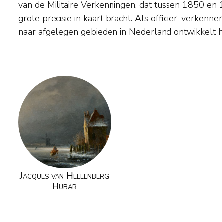
van de Militaire Verkenningen, dat tussen 1850 en
hij zich tot een veelgevraagd schilder van roma
grote precisie in kaart bracht. Als officier-verkenn
wintergezichten. Na 1864 woont de schilder afwis
naar afgelegen gebieden in Nederland ontwikkelt hi
Jacques van Hellenberg
Hubar