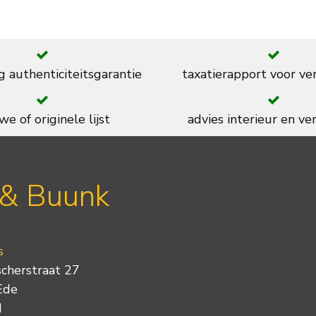
g authenticiteitsgarantie
taxatierapport voor ve
we of originele lijst
advies interieur en ver
 & Buunk
s
scherstraat 27
Ede
d