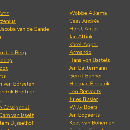
Wobbe Alkema
Artz
Cees Andréa
tzenius
Horst Antes
 Jacoba van de Sande
Jan Altink
n
Karel Appel
r
Armando
n den Berg
Hans von Bartels
eling
Jan Battermann
loos
Gerrit Benner
rts
Herman Berserik
m van Borselen
Leo Bervoets
ndrik Breitner
Jules Bissier
n
Willy Boers
re Cassigneul
Jan Bogaerts
Dam van Isselt
Kees van Bohemen
lem Dijsselhof