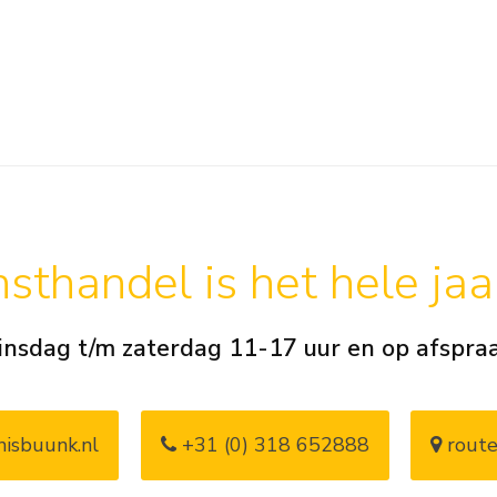
sthandel is het hele ja
insdag t/m zaterdag 11-17 uur en op afspra
isbuunk.nl
+31 (0) 318 652888
route