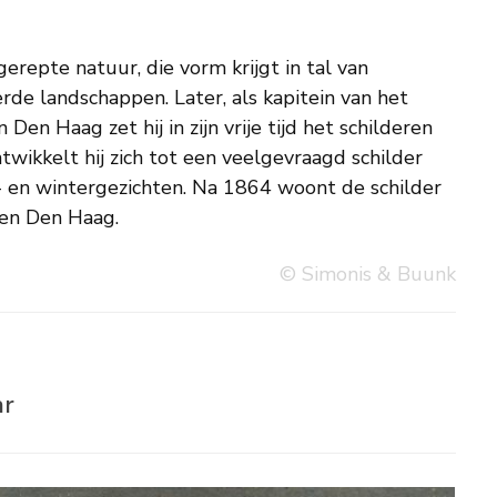
 en Den Haag.
© Simonis & Buunk
ar