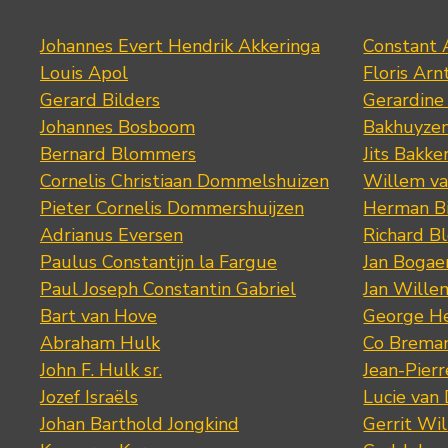
Johannes Evert Hendrik Akkeringa
Constant 
Louis Apol
Floris Arn
Gerard Bilders
Gerardine
Johannes Bosboom
Bakhuyze
Bernard Blommers
Jits Bakke
Cornelis Christiaan Dommelshuizen
Willem va
Pieter Cornelis Dommershuijzen
Herman Bi
Adrianus Eversen
Richard B
Paulus Constantijn la Fargue
Jan Bogae
Paul Joseph Constantin Gabriel
Jan Wille
Bart van Hove
George He
Abraham Hulk
Co Brema
John F. Hulk sr.
Jean-Pier
Jozef Israëls
Lucie van 
Johan Barthold Jongkind
Gerrit Wil