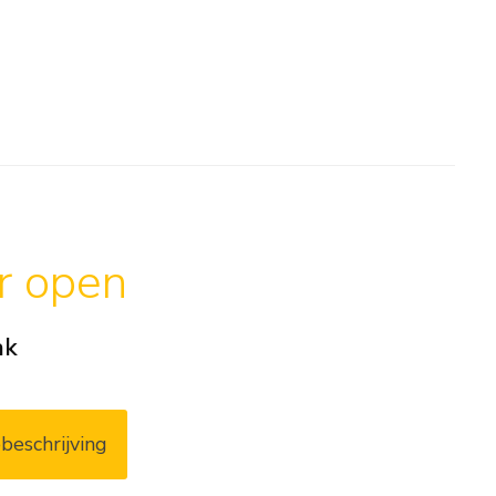
ar open
ak
beschrijving