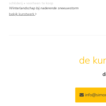
schilderij
• voorheen te koop
Winterlandschap bij naderende sneeuwstorm
bekijk kunstwerk
de kun
d
info@simon