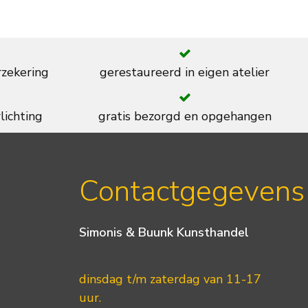
rzekering
gerestaureerd in eigen atelier
lichting
gratis bezorgd en opgehangen
Contactgegevens
Simonis & Buunk Kunsthandel
dinsdag t/m zaterdag van 11-17
uur.