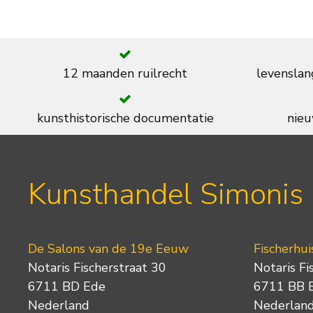
12 maanden ruilrecht
levenslan
kunsthistorische documentatie
nieu
Kunsthandel Simonis
De Salons van de 19e Eeuw
Fischerhui
Notaris Fischerstraat 30
Notaris Fi
6711 BD Ede
6711 BB 
Nederland
Nederlan