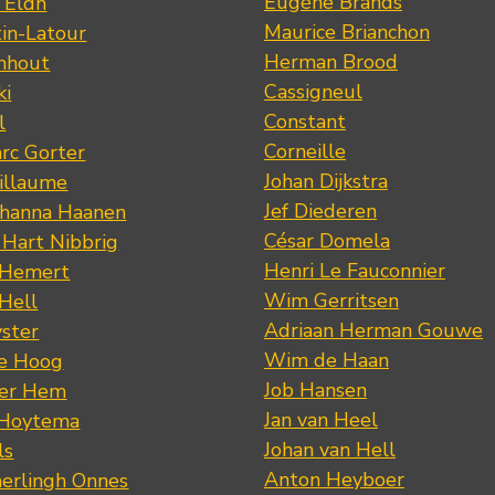
Eugène Brands
n Eldh
Maurice Brianchon
tin-Latour
Herman Brood
nhout
Cassigneul
ki
Constant
l
Corneille
rc Gorter
Johan Dijkstra
illaume
Jef Diederen
ohanna Haanen
César Domela
 Hart Nibbrig
Henri Le Fauconnier
 Hemert
Wim Gerritsen
 Hell
Adriaan Herman Gouwe
ster
Wim de Haan
de Hoog
Job Hansen
der Hem
Jan van Heel
 Hoytema
Johan van Hell
ls
Anton Heyboer
erlingh Onnes