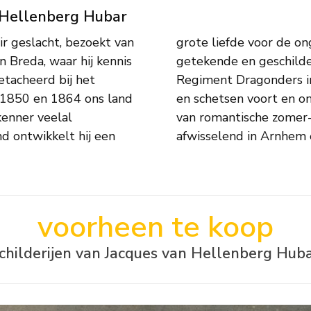
n Hellenberg Hubar
ir geslacht, bezoekt van
orm krijgt in tal van
n Breda, waar hij kennis
, als kapitein van het
tacheerd bij het
tijd het schilderen
n 1850 en 1864 ons land
n veelgevraagd schilder
rkenner veelal
nt de schilder
d ontwikkelt hij een
afwisselend in Arnhem
voorheen te koop
childerijen van Jacques van Hellenberg Hub