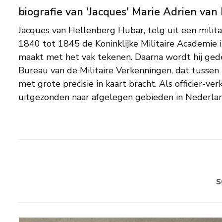
biografie van 'Jacques' Marie Adrien va
Jacques van Hellenberg Hubar, telg uit een milita
grote liefde voor de ongerepte natuur, die v
1840 tot 1845 de Koninklijke Militaire Academie i
getekende en geschilderde landschappen. Later
maakt met het vak tekenen. Daarna wordt hij gede
Regiment Dragonders in Den Haag zet hij in zijn vrije 
Bureau van de Militaire Verkenningen, dat tusse
en schetsen voort en ontwikkelt hij zich tot ee
met grote precisie in kaart bracht. Als officier-ve
van romantische zomer- en wintergezichten. Na 1864 woo
uitgezonden naar afgelegen gebieden in Nederlan
s