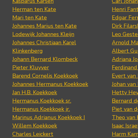
Kasparus Karsen
Carl Joha
Herman ten Kate
Henri Fan
Mari ten Kate
Edgar Fer
Johannes Marius ten Kate
Dirk Filars
Lodewijk Johannes Kleijn
Leo Geste
Johannes Christiaan Karel
Arnold Ma
Klinkenberg
Albert Gu
Johann Bernard Klombeck
Adriana J
Pieter Kluyver
Ferdinand
Barend Cornelis Koekkoek
Evert van
Johannes Hermanus Koekkoek
Johan van
Jan H.B. Koekkoek
Hetty Hey
Hermanus Koekkoek sr.
Bernard 
Hermanus Koekkoek jr.
Piet van 
Marinus Adrianus Koekkoek I
Theo van
Willem Koekkoek
Isaac Israe
Charles Leickert
Harm Kam