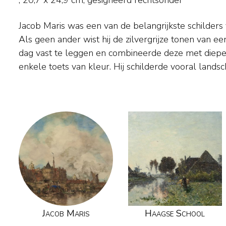
,
20,7
x
24,9
cm, gesigneerd rechtsonder
Jacob Maris was een van de belangrijkste schilders
en strandgezichten. Onder invloed van de School v
Als geen ander wist hij de zilvergrijze tonen van 
direct naar de natuur. Internationaal had hij groot s
dag vast te leggen en combineerde deze met diepe
verkocht tot in Schotland en de Verenigde Staten.
enkele toets van kleur. Hij schilderde vooral lands
Jacob Maris
Haagse School