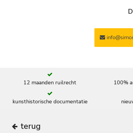
D
info@simon
12 maanden ruilrecht
100% au
kunsthistorische documentatie
nieuw
terug