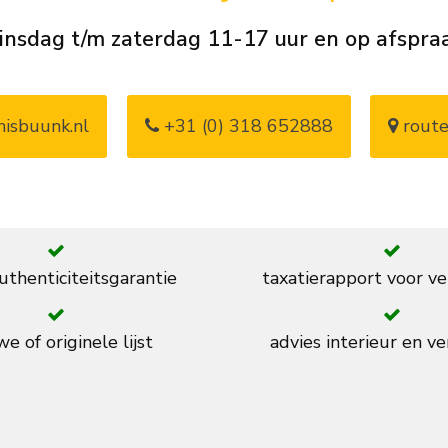
insdag t/m zaterdag 11-17 uur en op afspra
isbuunk.nl
+31 (0) 318 652888
route
thenticiteitsgarantie
taxatierapport voor ve
e of originele lijst
advies interieur en ve