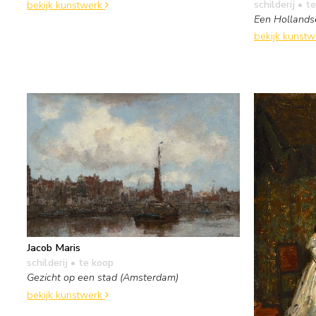
schilderij
• te
bekijk kunstwerk
Een Hollands
bekijk kunst
Jacob Maris
schilderij
• te koop
Gezicht op een stad (Amsterdam)
bekijk kunstwerk