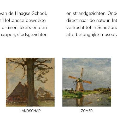
 van de Haagse School.
an Barbizon werkte hij
een Hollandse bewolkte
ucces en werd zijn werk
 bruinen, okers en een
 Werk van hem hangt in
chappen, stadsgezichten
alle belangrijke musea 
landschap
zomer