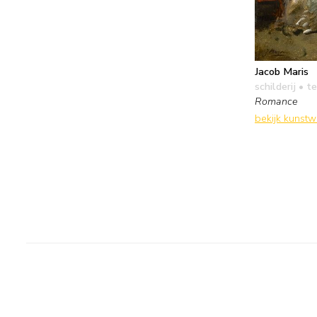
Jacob Maris
schilderij
• te
Romance
bekijk kunst