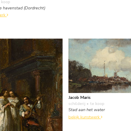
 koop
e havenstad (Dordrecht)
werk
Jacob Maris
schilderij
• te koop
Stad aan het water
bekijk kunstwerk