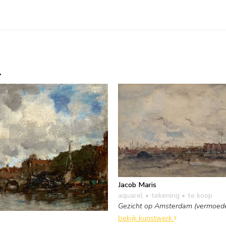
.
Jacob Maris
aquarel • tekening
• te koop
Gezicht op Amsterdam (vermoedel
bekijk kunstwerk