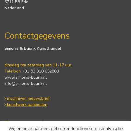
6711 BB Ede
Nederland
Contactgegevens
Simonis & Buunk Kunsthandel
dinsdag t/m zaterdag van 11-17 uur.
Telefoon
+31 (0) 318 652888
www.simonis-buunk.nl
info@simonis-buunk.nl
inschrijven nieuwsbrief
kunstwerk aanbieden
Algemene voorwaarden
Wij en onze partners gebruiken functionele en analytische
Privacy statement