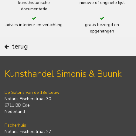
kunsthistorische
nieuwe of originele lijst
documentatie
advies interieur en verlichting
gratis bezorgd en
opgehangen
terug
Kunsthandel Simonis & Buunk
De Salons van de 19e Eeuw
Notaris Fischerstraat 30
6711 BD Ede
Nederland
Fischerhuis
Notaris Fischerstraat 27