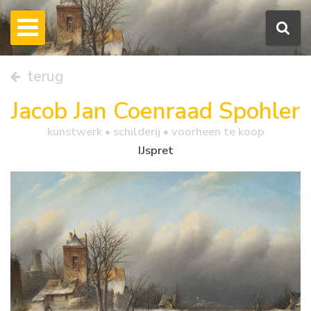
terug
Jacob Jan Coenraad Spohler
kunstwerk •
schilderij
• voorheen te koop
IJspret