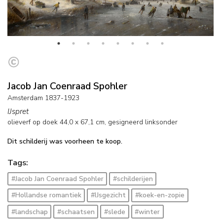
Jacob Jan Coenraad Spohler
Amsterdam 1837-1923
IJspret
olieverf op doek
44,0
x
67,1
cm, gesigneerd linksonder
Dit schilderij was voorheen te koop.
Tags:
#Jacob Jan Coenraad Spohler
#schilderijen
#Hollandse romantiek
#IJsgezicht
#koek-en-zopie
#landschap
#schaatsen
#slede
#winter