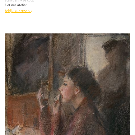
schilderij
• te koop
Het naaiatelier
bekijk kunstwerk