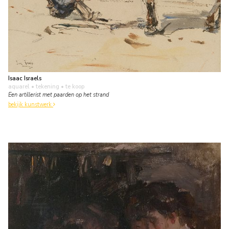
Isaac Israels
aquarel • tekening
• te koop
Een artillerist met paarden op het strand
bekijk kunstwerk