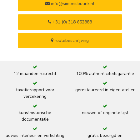
info@simonisbuunk.nl
+31 (0) 318 652888
routebeschrijving
12 maanden ruilrecht
100% authenticiteitsgarantie
taxatierapport voor
gerestaureerd in eigen atelier
verzekering
kunsthistorische
nieuwe of originele lijst
documentatie
advies interieur en verlichting
gratis bezorgd en