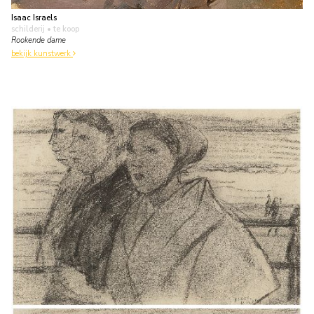
Isaac Israels
schilderij
• te koop
Rookende dame
bekijk kunstwerk