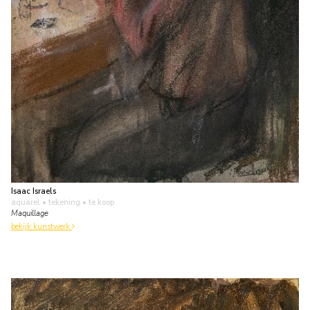
Isaac Israels
aquarel • tekening
• te koop
Maquillage
bekijk kunstwerk