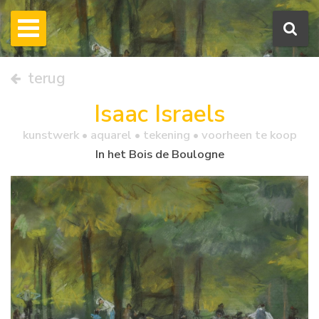
terug
Isaac Israels
kunstwerk •
aquarel
• tekening • voorheen te koop
In het Bois de Boulogne