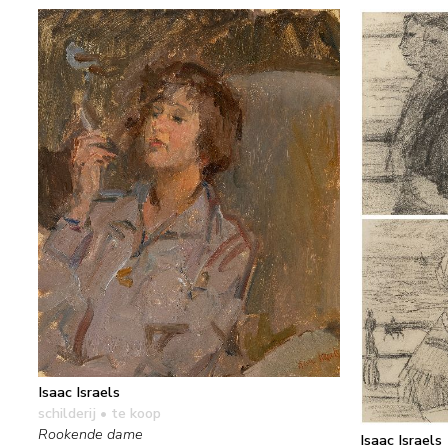
Isaac Israels
schilderij
• te koop
Rookende dame
Isaac Israels