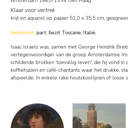
Amsterdam 1865-1934 Den Haag
Klaar voor vertrek
krijt en aquarel op papier
51,0
x
35,5
cm, gesigneer
Herkomst:
part. bezit Toscane, Italië.
Isaac Israels was, samen met George Hendrik Breitn
met subtiele kleuraccenten legde de kunstenaar v
vertegenwoordiger van de groep Amsterdamse Impr
schilderde ook strandscènes in Scheveningen en langs de 
schilderde brokken ‘toevallig leven', die hij vond in
en was een knap portrettist. In 1903 vestigde Israels zi
koffiehuizen en café-chantants waar het drukke, sta
afspeelde. In enkele rake houtskoollijnen of losse