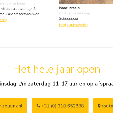
kening
• te koop
Isaac Israels
 vissersvrouwen op de
schilderij
• te koop
rso: Drie vissersvrouwen
Schoonheid
werk
bekijk kunstwerk
Het hele jaar open
insdag t/m zaterdag 11-17 uur en op afspra
isbuunk.nl
+31 (0) 318 652888
route