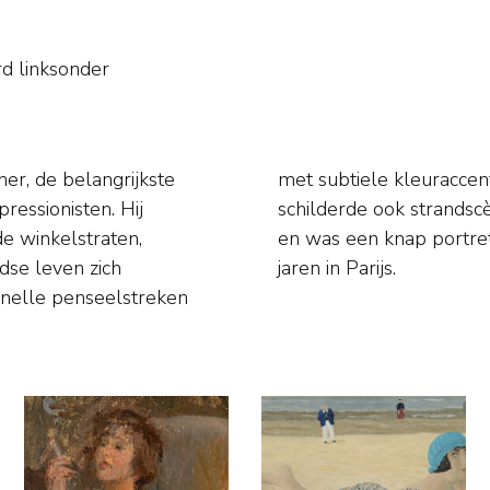
d linksonder
er, de belangrijkste
ast wat hij zag. Hij
essionisten. Hij
Italiaanse Rivièra
 de winkelstraten,
ch voor een aantal
dse leven zich
jaren in Parijs.
 snelle penseelstreken