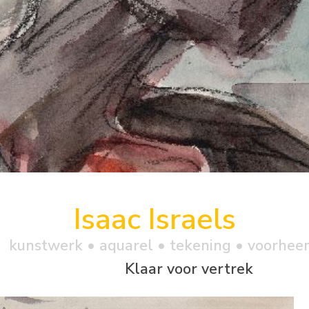
Isaac Israels
kunstwerk •
aquarel
• tekening • voorhee
Klaar voor vertrek