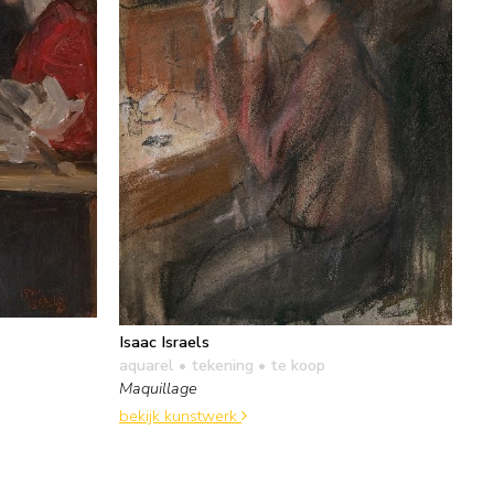
Isaac Israels
aquarel • tekening
• te koop
Maquillage
bekijk kunstwerk