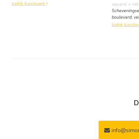
bekijk kunstwerk
aquarel • te
Scheveningse
boulevard; ve
bekijk kunst
D
info@simon