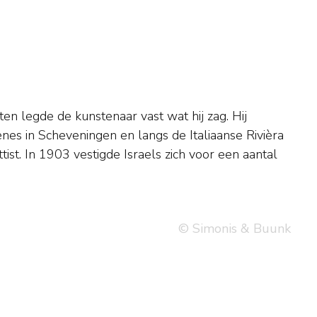
© Simonis & Buunk