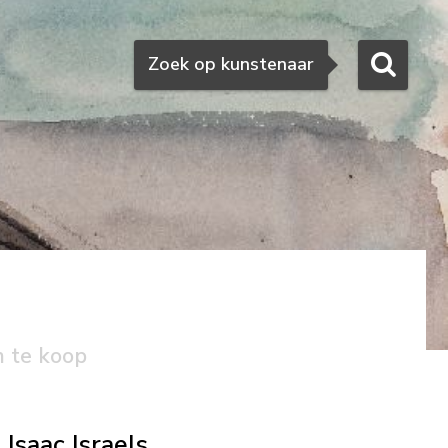
Zoeken
Zoek op kunstenaar
n te koop
Isaac Israels