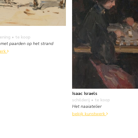
kening
• te koop
st met paarden op het strand
werk
Isaac Israels
schilderij
• te koop
Het naaiatelier
bekijk kunstwerk