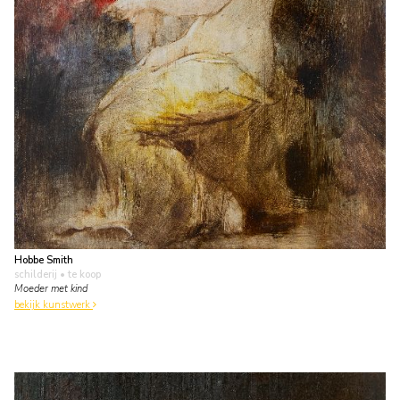
Hobbe Smith
schilderij
• te koop
Moeder met kind
bekijk kunstwerk