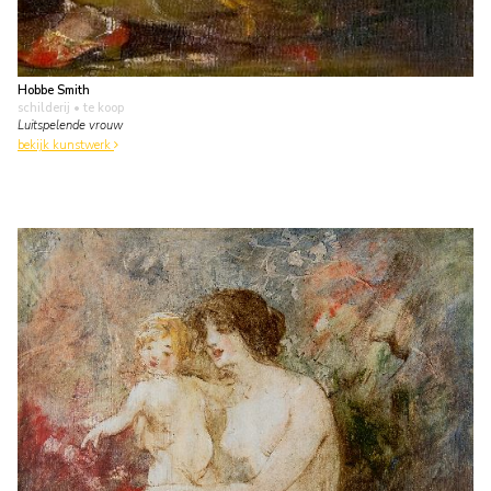
Hobbe Smith
schilderij
• te koop
Luitspelende vrouw
bekijk kunstwerk