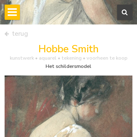
terug
Hobbe Smith
kunstwerk •
aquarel
• tekening • voorheen te koop
Het schildersmodel