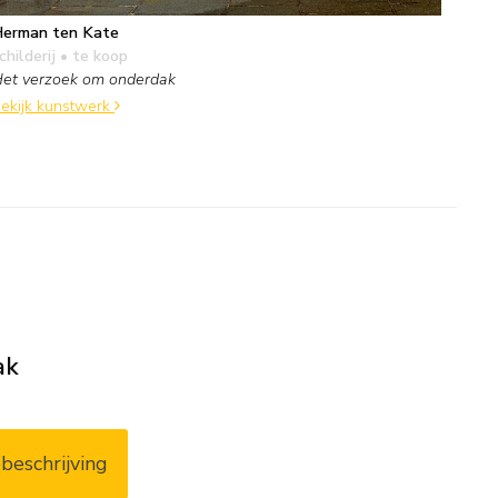
erman ten Kate
childerij
• te koop
et verzoek om onderdak
ekijk kunstwerk
ak
beschrijving