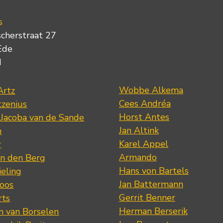
s
scherstraat 27
Ede
d
Wobbe Alkema
Artz
Cees Andréa
tzenius
Horst Antes
 Jacoba van de Sande
Jan Altink
n
Karel Appel
r
Armando
n den Berg
Hans von Bartels
eling
Jan Battermann
loos
Gerrit Benner
rts
Herman Berserik
m van Borselen