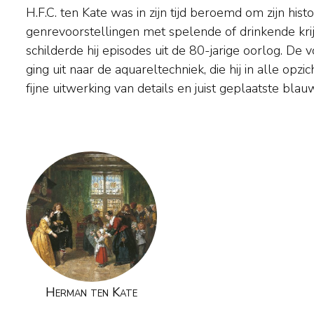
H.F.C. ten Kate was in zijn tijd beroemd om zijn hist
kleuraccenten. De belangstelling voor de geschiedenis en de gebru
genrevoorstellingen met spelende of drinkende kri
het 17e-eeuwse Holland was een typisch 19e-eeuws
schilderde hij episodes uit de 80-jarige oorlog. De
stoffeerden bijvoorbeeld Cornelis Springer en 
ging uit naar de aquareltechniek, die hij in alle opz
fijne uitwerking van details en juist geplaatste bla
Herman ten Kate