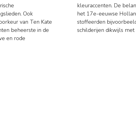
orische
iken van
jgslieden. Ook
 fenomeen. Zo
 voorkeur van Ten Kate
Johannes Bosboom hun
ichten beheerste in de
schilderijen dikwijls me
uwe en rode