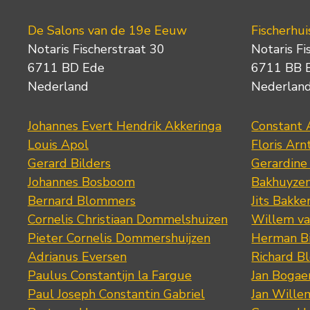
De Salons van de 19e Eeuw
Fischerhui
Notaris Fischerstraat 30
Notaris Fi
6711 BD Ede
6711 BB 
Nederland
Nederlan
Johannes Evert Hendrik Akkeringa
Constant 
Louis Apol
Floris Arn
Gerard Bilders
Gerardine
Johannes Bosboom
Bakhuyze
Bernard Blommers
Jits Bakke
Cornelis Christiaan Dommelshuizen
Willem va
Pieter Cornelis Dommershuijzen
Herman Bi
Adrianus Eversen
Richard B
Paulus Constantijn la Fargue
Jan Bogae
Paul Joseph Constantin Gabriel
Jan Wille