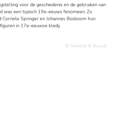
t figuren in 17e-eeuwse kledij.
© Simonis & Buunk