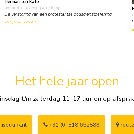
Herman ten Kate
aquarel • tekening
• te koop
H
De verstoring van een protestantse godsdienstoefening
s
H
bekijk kunstwerk
b
Het hele jaar open
insdag t/m zaterdag 11-17 uur en op afspra
isbuunk.nl
+31 (0) 318 652888
route