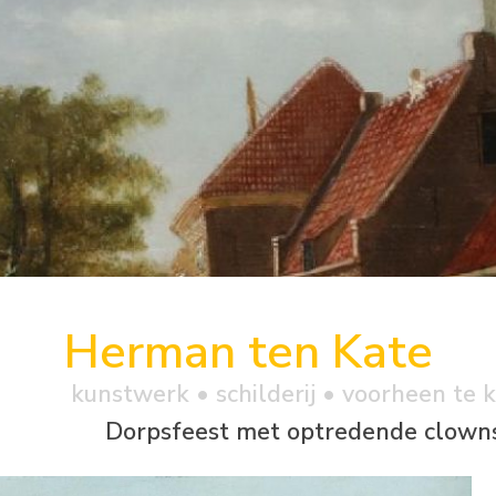
Herman ten Kate
kunstwerk •
schilderij
• voorheen te 
Dorpsfeest met optredende clown