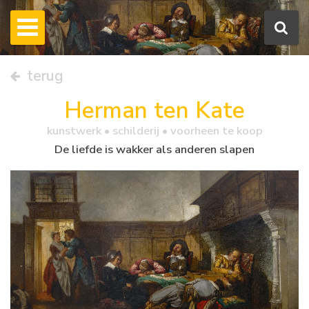
terug
Herman ten Kate
kunstwerk •
schilderij
• voorheen te koop
De liefde is wakker als anderen slapen