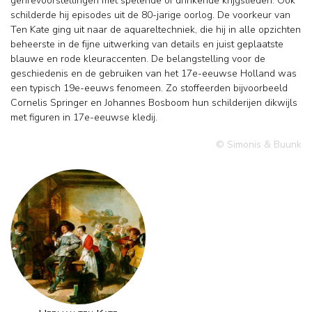
genrevoorstellingen met spelende of drinkende krijgslieden. Ook
schilderde hij episodes uit de 80-jarige oorlog. De voorkeur van
Ten Kate ging uit naar de aquareltechniek, die hij in alle opzichten
beheerste in de fijne uitwerking van details en juist geplaatste
blauwe en rode kleuraccenten. De belangstelling voor de
geschiedenis en de gebruiken van het 17e-eeuwse Holland was
een typisch 19e-eeuws fenomeen. Zo stoffeerden bijvoorbeeld
Cornelis Springer en Johannes Bosboom hun schilderijen dikwijls
met figuren in 17e-eeuwse kledij.
© Simonis & Buunk