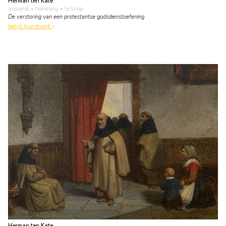
Herman ten Kate
aquarel • tekening
• te koop
De verstoring van een protestantse godsdienstoefening
bekijk kunstwerk
Herman ten Kate