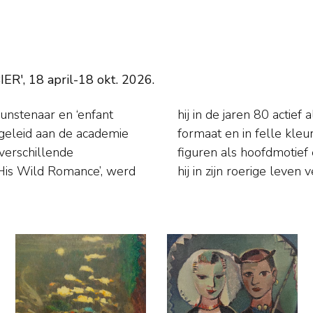
ER', 18 april-18 okt. 2026.
kunstenaar en ‘enfant
rkte meestal op groot
geleid aan de academie
f teksten. Vaak nam hij
verschillende
n ervaringen die
His Wild Romance’, werd
hij in zijn roerige leven