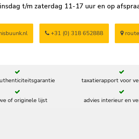
insdag t/m zaterdag 11-17 uur en op afspra
isbuunk.nl
+31 (0) 318 652888
route
thenticiteitsgarantie
taxatierapport voor ve
e of originele lijst
advies interieur en ve