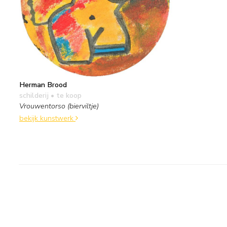
Herman Brood
schilderij
• te koop
Vrouwentorso (bierviltje)
bekijk kunstwerk