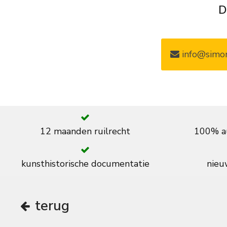
D
info@simon
12 maanden ruilrecht
100% au
kunsthistorische documentatie
nieuw
terug