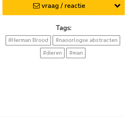
vraag / reactie
Tags:
#Herman Brood
#naoorlogse abstracten
#dieren
#man