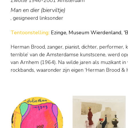
Zwolle 1946-2001 Amsterdam
Man en dier (bierviltje)
, gesigneerd linksonder
Tentoonstelling:
Ezinge, Museum Wierdenland, 'BI
Herman Brood, zanger, pianist, dichter, performer, 
hij in de jaren 80 actief als kunstschilder. Hij we
terrible’ van de Amsterdamse kunstscene, werd op
formaat en in felle kleuren met zwarte contouren o
van Arnhem (1964). Na wilde jaren als muzikant in 
figuren als hoofdmotief en putte hij uit de vele indrukken e
rockbands, waaronder zijn eigen ‘Herman Brood & 