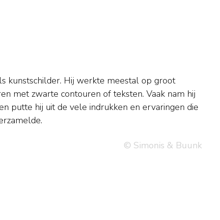
 verzamelde.
© Simonis & Buunk