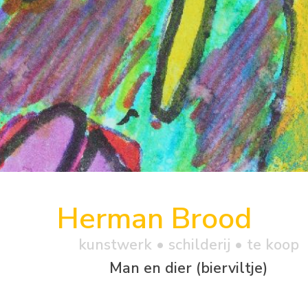
Herman Brood
kunstwerk •
schilderij
• te koop
Man en dier (bierviltje)