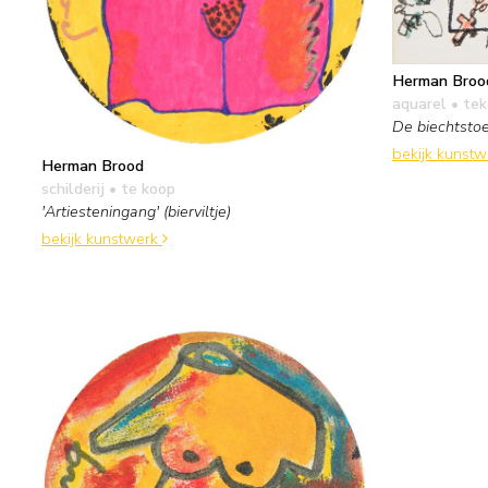
Herman Broo
aquarel • te
De biechtstoe
bekijk kunst
Herman Brood
schilderij
• te koop
'Artiesteningang' (bierviltje)
bekijk kunstwerk