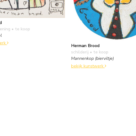
d
kening
• te koop
l
werk
Herman Brood
schilderij
• te koop
Mannenkop (bierviltje)
bekijk kunstwerk